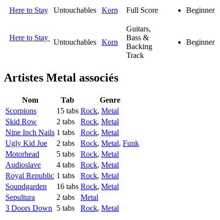
Here to Stay
Untouchables
Korn
Full Score
Beginner
Guitars,
Here to Stay
Bass &
Untouchables
Korn
Beginner
Backing
Track
Artistes Metal
associés
Nom
Tab
Genre
Scorpions
15 tabs
Rock
,
Metal
Skid Row
2 tabs
Rock
,
Metal
Nine Inch Nails
1 tabs
Rock
,
Metal
Ugly Kid Joe
2 tabs
Rock
,
Metal
,
Funk
Motorhead
5 tabs
Rock
,
Metal
Audioslave
4 tabs
Rock
,
Metal
Royal Republic
1 tabs
Rock
,
Metal
Soundgarden
16 tabs
Rock
,
Metal
Sepultura
2 tabs
Metal
3 Doors Down
5 tabs
Rock
,
Metal