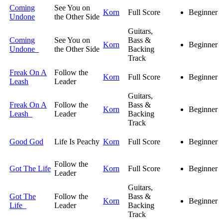
Coming
See You on
Korn
Full Score
Beginner
Undone
the Other Side
Guitars,
Coming
See You on
Bass &
Korn
Beginner
Undone
the Other Side
Backing
Track
Freak On A
Follow the
Korn
Full Score
Beginner
Leash
Leader
Guitars,
Freak On A
Follow the
Bass &
Korn
Beginner
Leash
Leader
Backing
Track
Good God
Life Is Peachy
Korn
Full Score
Beginner
Follow the
Got The Life
Korn
Full Score
Beginner
Leader
Guitars,
Got The
Follow the
Bass &
Korn
Beginner
Life
Leader
Backing
Track