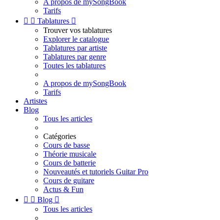
A propos de mySongBook
Tarifs


Tablatures

Trouver vos tablatures
Explorer le catalogue
Tablatures par artiste
Tablatures par genre
Toutes les tablatures
A propos de mySongBook
Tarifs
Artistes
Blog
Tous les articles
Catégories
Cours de basse
Théorie musicale
Cours de batterie
Nouveautés et tutoriels Guitar Pro
Cours de guitare
Actus & Fun


Blog

Tous les articles