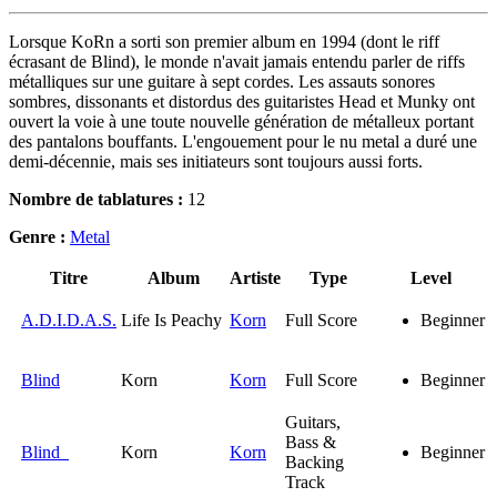
Lorsque KoRn a sorti son premier album en 1994 (dont le riff
écrasant de Blind), le monde n'avait jamais entendu parler de riffs
métalliques sur une guitare à sept cordes. Les assauts sonores
sombres, dissonants et distordus des guitaristes Head et Munky ont
ouvert la voie à une toute nouvelle génération de métalleux portant
des pantalons bouffants. L'engouement pour le nu metal a duré une
demi-décennie, mais ses initiateurs sont toujours aussi forts.
Nombre de tablatures :
12
Genre :
Metal
Titre
Album
Artiste
Type
Level
A.D.I.D.A.S.
Life Is Peachy
Korn
Full Score
Beginner
Blind
Korn
Korn
Full Score
Beginner
Guitars,
Bass &
Blind
Korn
Korn
Beginner
Backing
Track