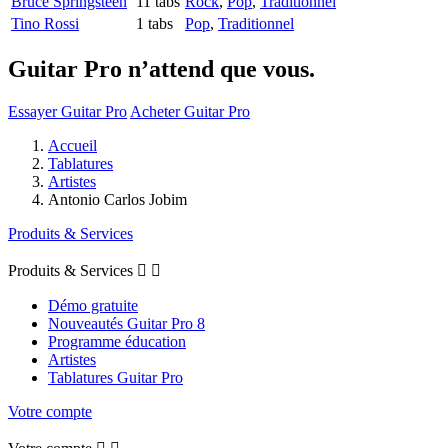
Bruce Springsteen
11 tabs
Rock
,
Pop
,
Traditionnel
Tino Rossi
1 tabs
Pop
,
Traditionnel
Guitar Pro n’attend que vous.
Essayer Guitar Pro
Acheter Guitar Pro
Accueil
Tablatures
Artistes
Antonio Carlos Jobim
Produits & Services
Produits & Services


Démo gratuite
Nouveautés Guitar Pro 8
Programme éducation
Artistes
Tablatures Guitar Pro
Votre compte