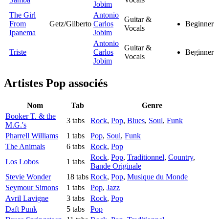
Jobim
The Girl
Antonio
Guitar &
From
Getz/Gilberto
Carlos
Beginner
Vocals
Ipanema
Jobim
Antonio
Guitar &
Triste
Carlos
Beginner
Vocals
Jobim
Artistes Pop
associés
Nom
Tab
Genre
Booker T. & the
3 tabs
Rock
,
Pop
,
Blues
,
Soul
,
Funk
M.G.'s
Pharrell Williams
1 tabs
Pop
,
Soul
,
Funk
The Animals
6 tabs
Rock
,
Pop
Rock
,
Pop
,
Traditionnel
,
Country
,
Los Lobos
1 tabs
Bande Originale
Stevie Wonder
18 tabs
Rock
,
Pop
,
Musique du Monde
Seymour Simons
1 tabs
Pop
,
Jazz
Avril Lavigne
3 tabs
Rock
,
Pop
Daft Punk
5 tabs
Pop