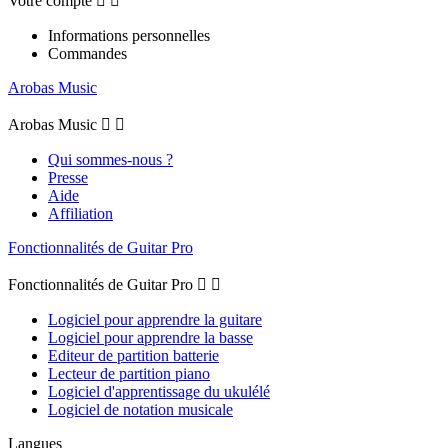
Votre compte


Informations personnelles
Commandes
Arobas Music
Arobas Music


Qui sommes-nous ?
Presse
Aide
Affiliation
Fonctionnalités de Guitar Pro
Fonctionnalités de Guitar Pro


Logiciel pour apprendre la guitare
Logiciel pour apprendre la basse
Editeur de partition batterie
Lecteur de partition piano
Logiciel d'apprentissage du ukulélé
Logiciel de notation musicale
Langues