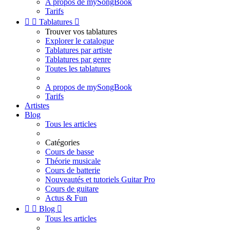
A propos de mySongBook
Tarifs


Tablatures

Trouver vos tablatures
Explorer le catalogue
Tablatures par artiste
Tablatures par genre
Toutes les tablatures
A propos de mySongBook
Tarifs
Artistes
Blog
Tous les articles
Catégories
Cours de basse
Théorie musicale
Cours de batterie
Nouveautés et tutoriels Guitar Pro
Cours de guitare
Actus & Fun


Blog

Tous les articles