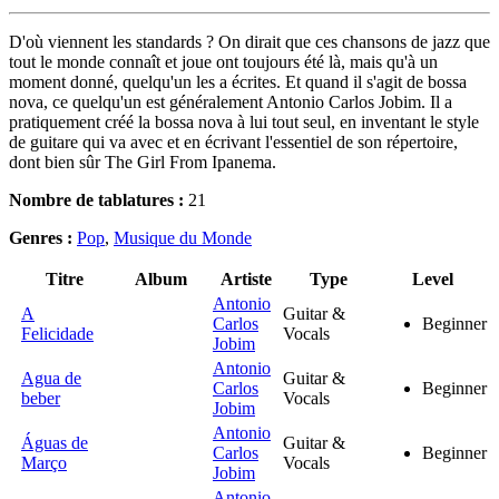
D'où viennent les standards ? On dirait que ces chansons de jazz que
tout le monde connaît et joue ont toujours été là, mais qu'à un
moment donné, quelqu'un les a écrites. Et quand il s'agit de bossa
nova, ce quelqu'un est généralement Antonio Carlos Jobim. Il a
pratiquement créé la bossa nova à lui tout seul, en inventant le style
de guitare qui va avec et en écrivant l'essentiel de son répertoire,
dont bien sûr The Girl From Ipanema.
Nombre de tablatures :
21
Genres :
Pop
,
Musique du Monde
Titre
Album
Artiste
Type
Level
Antonio
A
Guitar &
Carlos
Beginner
Felicidade
Vocals
Jobim
Antonio
Agua de
Guitar &
Carlos
Beginner
beber
Vocals
Jobim
Antonio
Águas de
Guitar &
Carlos
Beginner
Março
Vocals
Jobim
Antonio