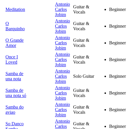
Antonio
Guitar &
Meditation
Carlos
Beginner
Vocals
Jobim
Antonio
O
Guitar &
Carlos
Beginner
Barquinho
Vocals
Jobim
Antonio
O Grande
Guitar &
Carlos
Beginner
Amor
Vocals
Jobim
Antonio
Once I
Guitar &
Carlos
Beginner
Loved
Vocals
Jobim
Antonio
Samba de
Carlos
Solo Guitar
Beginner
una nota
Jobim
Antonio
Samba de
Guitar &
Carlos
Beginner
una nota só
Vocals
Jobim
Antonio
Samba do
Guitar &
Carlos
Beginner
aviao
Vocals
Jobim
Antonio
So Danco
Guitar &
Carlos
Beginner
Samba
Vocals