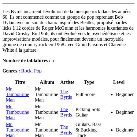
Les Byrds incarnent l'évolution de la musique rock dans les années
60. Ils ont commencé comme un groupe de pop reprenant Bob
Dylan avec un son de chaux inspiré des Beatles, propulsé par les
licks à 12 cordes de Roger McGuinn et les harmonies luxuriantes de
David Crosby. En 1966, ils ont évolué vers le psychédélisme et les
improvisations modales, pour finalement devenir un incroyable
groupe de country rock en 1968 avec Gram Parsons et Clarence
White à la guitare.
Nombre de tablatures :
5
Genres :
Rock
,
Pop
Titre
Album
Artiste
Type
Level
Mr.
Mr.
The
Tambourine
Tambourine
Full Score
Beginner
Byrds
Man
Man
Mr.
Mr.
The
Picking Solo
Tambourine
Tambourine
Beginner
Byrds
Guitar
Man
Man
Mr.
Mr.
Guitars, Bass
The
Tambourine
Tambourine
& Backing
Beginner
Byrds
Man
Man
Track