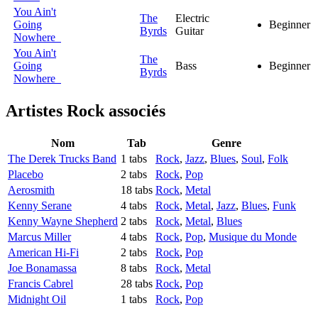
You Ain't
The
Electric
Going
Beginner
Byrds
Guitar
Nowhere
You Ain't
The
Going
Bass
Beginner
Byrds
Nowhere
Artistes Rock
associés
Nom
Tab
Genre
The Derek Trucks Band
1 tabs
Rock
,
Jazz
,
Blues
,
Soul
,
Folk
Placebo
2 tabs
Rock
,
Pop
Aerosmith
18 tabs
Rock
,
Metal
Kenny Serane
4 tabs
Rock
,
Metal
,
Jazz
,
Blues
,
Funk
Kenny Wayne Shepherd
2 tabs
Rock
,
Metal
,
Blues
Marcus Miller
4 tabs
Rock
,
Pop
,
Musique du Monde
American Hi-Fi
2 tabs
Rock
,
Pop
Joe Bonamassa
8 tabs
Rock
,
Metal
Francis Cabrel
28 tabs
Rock
,
Pop
Midnight Oil
1 tabs
Rock
,
Pop