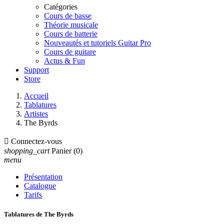
Catégories
Cours de basse
Théorie musicale
Cours de batterie
Nouveautés et tutoriels Guitar Pro
Cours de guitare
Actus & Fun
Support
Store
Accueil
Tablatures
Artistes
The Byrds

Connectez-vous
shopping_cart
Panier
(0)
menu
Présentation
Catalogue
Tarifs
Tablatures de The Byrds