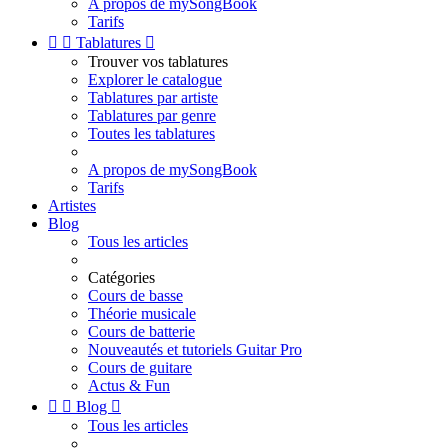
A propos de mySongBook
Tarifs


Tablatures

Trouver vos tablatures
Explorer le catalogue
Tablatures par artiste
Tablatures par genre
Toutes les tablatures
A propos de mySongBook
Tarifs
Artistes
Blog
Tous les articles
Catégories
Cours de basse
Théorie musicale
Cours de batterie
Nouveautés et tutoriels Guitar Pro
Cours de guitare
Actus & Fun


Blog

Tous les articles