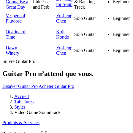
Gonna Be a
Phineas
& Backing
Beginner
for Soup
Great Day
and Ferb
Track
Vespers of
Yu-Peng
Solo Guitar
Beginner
Pluviose
Chen
Ocarina of
Koji
Solo Guitar
Beginner
Time
Kondo
Dawn
Yu-Peng
Solo Guitar
Beginner
Winery
Chen
Suivre Guitar Pro
Guitar Pro n’attend que vous.
Essayer Guitar Pro
Acheter Guitar Pro
Accueil
Tablatures
Styles
Video Game Soundtrack
Produits & Services