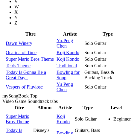
V
W
X
Y
Z
Titre
Artiste
Type
Yu-Peng
Dawn Winery
Solo Guitar
Chen
Ocarina of Time
Koji Kondo
Solo Guitar
Super Mario Bros Theme
Koji Kondo
Solo Guitar
Tetris Theme
Traditional
Solo Guitar
Today Is Gonna Be a
Bowling for
Guitars, Bass &
Great Day
Soup
Backing Track
Yu-Peng
Vespers of Pluviose
Solo Guitar
Chen
my
Song
Book Top
Video Game Soundtrack
tabs
Titre
Album
Artiste
Type
Level
Super Mario
Koji
Solo Guitar
Beginner
Bros Theme
Kondo
Today Is
Disney's
Guitars, Bass
Bowling