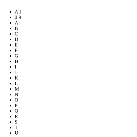
All
0-9
A
B
C
D
E
F
G
H
I
J
K
L
M
N
O
P
Q
R
S
T
U