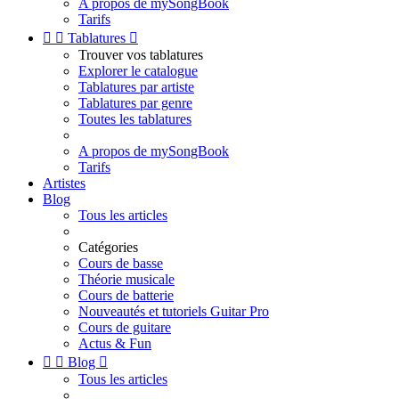
A propos de mySongBook
Tarifs


Tablatures

Trouver vos tablatures
Explorer le catalogue
Tablatures par artiste
Tablatures par genre
Toutes les tablatures
A propos de mySongBook
Tarifs
Artistes
Blog
Tous les articles
Catégories
Cours de basse
Théorie musicale
Cours de batterie
Nouveautés et tutoriels Guitar Pro
Cours de guitare
Actus & Fun


Blog

Tous les articles