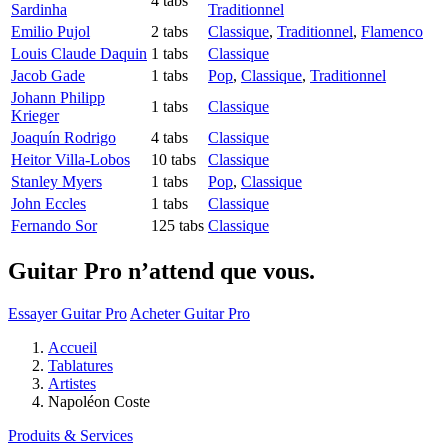
4 tabs
Sardinha
Traditionnel
Emilio Pujol
2 tabs
Classique
,
Traditionnel
,
Flamenco
Louis Claude Daquin
1 tabs
Classique
Jacob Gade
1 tabs
Pop
,
Classique
,
Traditionnel
Johann Philipp
1 tabs
Classique
Krieger
Joaquín Rodrigo
4 tabs
Classique
Heitor Villa-Lobos
10 tabs
Classique
Stanley Myers
1 tabs
Pop
,
Classique
John Eccles
1 tabs
Classique
Fernando Sor
125 tabs
Classique
Guitar Pro n’attend que vous.
Essayer Guitar Pro
Acheter Guitar Pro
Accueil
Tablatures
Artistes
Napoléon Coste
Produits & Services