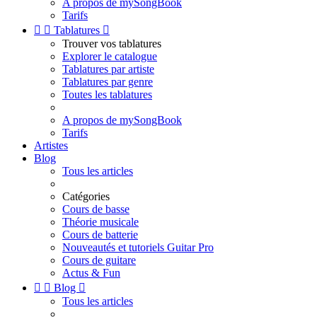
A propos de mySongBook
Tarifs


Tablatures

Trouver vos tablatures
Explorer le catalogue
Tablatures par artiste
Tablatures par genre
Toutes les tablatures
A propos de mySongBook
Tarifs
Artistes
Blog
Tous les articles
Catégories
Cours de basse
Théorie musicale
Cours de batterie
Nouveautés et tutoriels Guitar Pro
Cours de guitare
Actus & Fun


Blog

Tous les articles