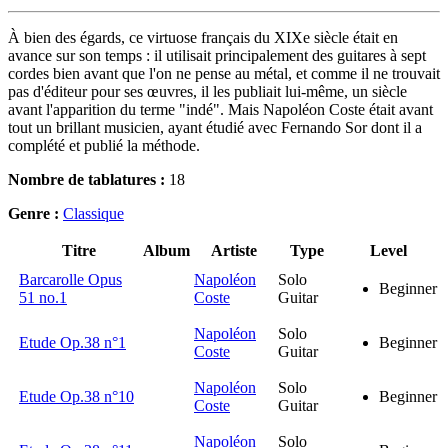
À bien des égards, ce virtuose français du XIXe siècle était en
avance sur son temps : il utilisait principalement des guitares à sept
cordes bien avant que l'on ne pense au métal, et comme il ne trouvait
pas d'éditeur pour ses œuvres, il les publiait lui-même, un siècle
avant l'apparition du terme "indé". Mais Napoléon Coste était avant
tout un brillant musicien, ayant étudié avec Fernando Sor dont il a
complété et publié la méthode.
Nombre de tablatures :
18
Genre :
Classique
Titre
Album
Artiste
Type
Level
Barcarolle Opus
Napoléon
Solo
Beginner
51 no.1
Coste
Guitar
Napoléon
Solo
Etude Op.38 n°1
Beginner
Coste
Guitar
Napoléon
Solo
Etude Op.38 n°10
Beginner
Coste
Guitar
Napoléon
Solo