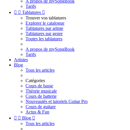
A propos de mySongBook
Tarifs


Tablatures

Trouver vos tablatures
Explorer le catalogue
Tablatures par artiste
Tablatures par genre
Toutes les tablatures
A propos de mySongBook
Tarifs
Artistes
Blog
Tous les articles
Catégories
Cours de basse
Théorie musicale
Cours de batterie
Nouveautés et tutoriels Guitar Pro
Cours de guitare
Actus & Fun


Blog

Tous les articles