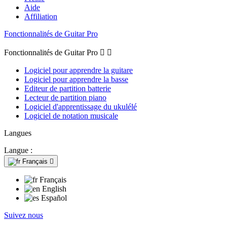
Aide
Affiliation
Fonctionnalités de Guitar Pro
Fonctionnalités de Guitar Pro


Logiciel pour apprendre la guitare
Logiciel pour apprendre la basse
Editeur de partition batterie
Lecteur de partition piano
Logiciel d'apprentissage du ukulélé
Logiciel de notation musicale
Langues
Langue :
Français

Français
English
Español
Suivez nous