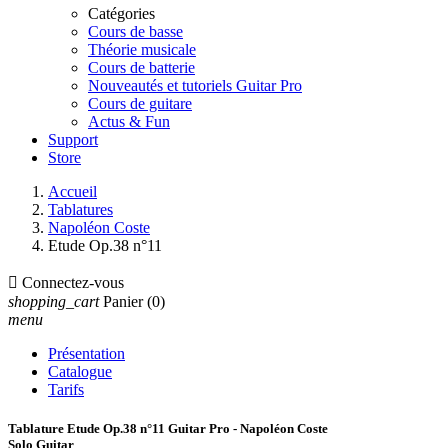
Catégories
Cours de basse
Théorie musicale
Cours de batterie
Nouveautés et tutoriels Guitar Pro
Cours de guitare
Actus & Fun
Support
Store
Accueil
Tablatures
Napoléon Coste
Etude Op.38 n°11

Connectez-vous
shopping_cart
Panier
(0)
menu
Présentation
Catalogue
Tarifs
Tablature Etude Op.38 n°11 Guitar Pro - Napoléon Coste
Solo Guitar