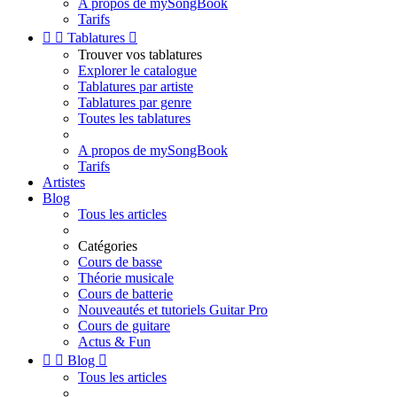
A propos de mySongBook
Tarifs


Tablatures

Trouver vos tablatures
Explorer le catalogue
Tablatures par artiste
Tablatures par genre
Toutes les tablatures
A propos de mySongBook
Tarifs
Artistes
Blog
Tous les articles
Catégories
Cours de basse
Théorie musicale
Cours de batterie
Nouveautés et tutoriels Guitar Pro
Cours de guitare
Actus & Fun


Blog

Tous les articles