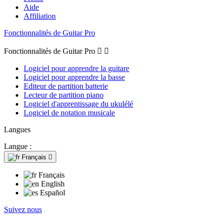
Aide
Affiliation
Fonctionnalités de Guitar Pro
Fonctionnalités de Guitar Pro


Logiciel pour apprendre la guitare
Logiciel pour apprendre la basse
Editeur de partition batterie
Lecteur de partition piano
Logiciel d'apprentissage du ukulélé
Logiciel de notation musicale
Langues
Langue :
Français

Français
English
Español
Suivez nous