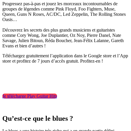
Progressez pas-à-pas et jouez les morceaux incontournables de
groupes de légendes comme Pink Floyd, Foo Fighters, Muse,
Queen, Guns N Roses, AC/DC, Led Zeppelin, The Rolling Stones
Oasis…
Découvrez les secrets des plus grands musiciens et guitaristes
comme Cory Wong, Joe Duplantier, Oz Noy, Pierre Danel, Nate
Savage, Julien Bitoun, Réda Boucher, Jean-Félix Lalanne, Gareth
Evans et bien d’autres !
Téléchargez gratuitement l’application dans le Google store et l’App
store et profitez de 7 jours d’accès gratuit. Profitez-en !
Je télécharge Play Guitar Hits
Qu’est-ce que le blues ?
Le blues a une histoire très riche qui a en grande partie défini