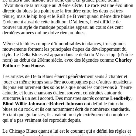
l’évolution de la musique au 20ème siècle. Le rock est une évolution
directe du blues (au point que la frontière entre les deux est très
ténue), mais le hip-hop et le RnB (le B veut quand même dire blues
!) viennent aussi de cette tradition. D’ailleurs, il est difficile de
trouver un style de musique populaire apparu au cours des cent
dernières années qui ne doive rien au blues.
Même si le blues compte d’innombrables tendances, trois grands
mouvements forment les principales étapes du développement du
style. Le Delta Blues est apparu dans le delta du Mississippi (d’où le
nom) au début du 20ème siècle, avec des légendes comme
Charley
Patton
et
Son House
.
Les artistes de Delta Blues étaient généralement seuls à chanter et
jouer en même temps sans être accompagnés par d’autres musiciens.
Ils jouaient rarement des solos tels que nous les concevons à l’heure
actuelle, et leurs chansons étaient souvent construites autour de
structures à un seul accord. Des monstres sacrés comme
Leadbelly
,
Blind Willie Johnson
et
Robert Johnson
ont défini le futur du
blues et du rock, et ils ont notamment écrit de nombreux standards.
En tant que guitaristes, ils avaient un style extrêmement complexe
qui n’a pas vraiment été reproduit depuis.
Le Chicago Blues quant à lui est le courant qui a défini les règles et