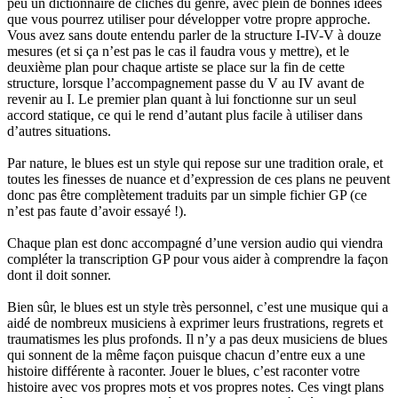
peu un dictionnaire de clichés du genre, avec plein de bonnes idées
que vous pourrez utiliser pour développer votre propre approche.
Vous avez sans doute entendu parler de la structure I-IV-V à douze
mesures (et si ça n’est pas le cas il faudra vous y mettre), et le
deuxième plan pour chaque artiste se place sur la fin de cette
structure, lorsque l’accompagnement passe du V au IV avant de
revenir au I. Le premier plan quant à lui fonctionne sur un seul
accord statique, ce qui le rend d’autant plus facile à utiliser dans
d’autres situations.
Par nature, le blues est un style qui repose sur une tradition orale, et
toutes les finesses de nuance et d’expression de ces plans ne peuvent
donc pas être complètement traduits par un simple fichier GP (ce
n’est pas faute d’avoir essayé !).
Chaque plan est donc accompagné d’une version audio qui viendra
compléter la transcription GP pour vous aider à comprendre la façon
dont il doit sonner.
Bien sûr, le blues est un style très personnel, c’est une musique qui a
aidé de nombreux musiciens à exprimer leurs frustrations, regrets et
traumatismes les plus profonds. Il n’y a pas deux musiciens de blues
qui sonnent de la même façon puisque chacun d’entre eux a une
histoire différente à raconter. Jouer le blues, c’est raconter votre
histoire avec vos propres mots et vos propres notes. Ces vingt plans