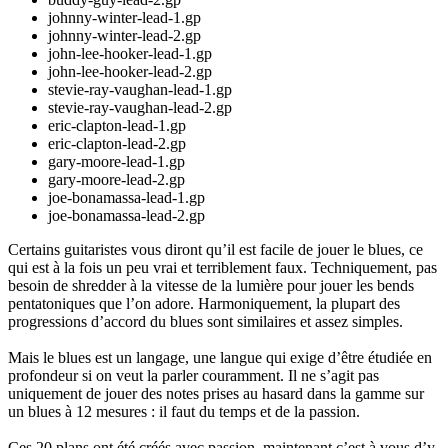
johnny-winter-lead-1.gp
johnny-winter-lead-2.gp
john-lee-hooker-lead-1.gp
john-lee-hooker-lead-2.gp
stevie-ray-vaughan-lead-1.gp
stevie-ray-vaughan-lead-2.gp
eric-clapton-lead-1.gp
eric-clapton-lead-2.gp
gary-moore-lead-1.gp
gary-moore-lead-2.gp
joe-bonamassa-lead-1.gp
joe-bonamassa-lead-2.gp
Certains guitaristes vous diront qu’il est facile de jouer le blues, ce
qui est à la fois un peu vrai et terriblement faux. Techniquement, pas
besoin de shredder à la vitesse de la lumière pour jouer les bends
pentatoniques que l’on adore. Harmoniquement, la plupart des
progressions d’accord du blues sont similaires et assez simples.
Mais le blues est un langage, une langue qui exige d’être étudiée en
profondeur si on veut la parler couramment. Il ne s’agit pas
uniquement de jouer des notes prises au hasard dans la gamme sur
un blues à 12 mesures : il faut du temps et de la passion.
Ces 20 plans ont été créés avec passion, maintenant c’est à vous d’y