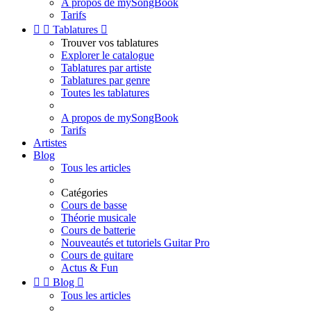
A propos de mySongBook
Tarifs


Tablatures

Trouver vos tablatures
Explorer le catalogue
Tablatures par artiste
Tablatures par genre
Toutes les tablatures
A propos de mySongBook
Tarifs
Artistes
Blog
Tous les articles
Catégories
Cours de basse
Théorie musicale
Cours de batterie
Nouveautés et tutoriels Guitar Pro
Cours de guitare
Actus & Fun


Blog

Tous les articles