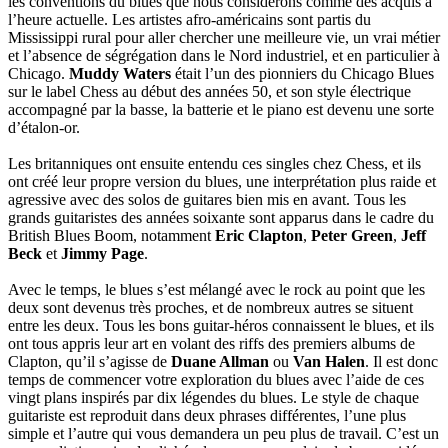
les conventions du blues que nous considérons comme des acquis à
l’heure actuelle. Les artistes afro-américains sont partis du
Mississippi rural pour aller chercher une meilleure vie, un vrai métier
et l’absence de ségrégation dans le Nord industriel, et en particulier à
Chicago.
Muddy Waters
était l’un des pionniers du Chicago Blues
sur le label Chess au début des années 50, et son style électrique
accompagné par la basse, la batterie et le piano est devenu une sorte
d’étalon-or.
Les britanniques ont ensuite entendu ces singles chez Chess, et ils
ont créé leur propre version du blues, une interprétation plus raide et
agressive avec des solos de guitares bien mis en avant. Tous les
grands guitaristes des années soixante sont apparus dans le cadre du
British Blues Boom, notamment
Eric Clapton
,
Peter Green
,
Jeff
Beck
et
Jimmy Page
.
Avec le temps, le blues s’est mélangé avec le rock au point que les
deux sont devenus très proches, et de nombreux autres se situent
entre les deux. Tous les bons guitar-héros connaissent le blues, et ils
ont tous appris leur art en volant des riffs des premiers albums de
Clapton, qu’il s’agisse de
Duane Allman
ou
Van Halen
. Il est donc
temps de commencer votre exploration du blues avec l’aide de ces
vingt plans inspirés par dix légendes du blues. Le style de chaque
guitariste est reproduit dans deux phrases différentes, l’une plus
simple et l’autre qui vous demandera un peu plus de travail. C’est un