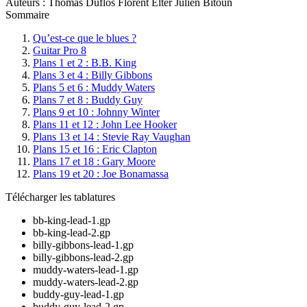
Auteurs : Thomas Duflos Florent Elter Julien Bitoun
Sommaire
Qu’est-ce que le blues ?
Guitar Pro 8
Plans 1 et 2 : B.B. King
Plans 3 et 4 : Billy Gibbons
Plans 5 et 6 : Muddy Waters
Plans 7 et 8 : Buddy Guy
Plans 9 et 10 : Johnny Winter
Plans 11 et 12 : John Lee Hooker
Plans 13 et 14 : Stevie Ray Vaughan
Plans 15 et 16 : Eric Clapton
Plans 17 et 18 : Gary Moore
Plans 19 et 20 : Joe Bonamassa
Télécharger les tablatures
bb-king-lead-1.gp
bb-king-lead-2.gp
billy-gibbons-lead-1.gp
billy-gibbons-lead-2.gp
muddy-waters-lead-1.gp
muddy-waters-lead-2.gp
buddy-guy-lead-1.gp
buddy-guy-lead-2.gp