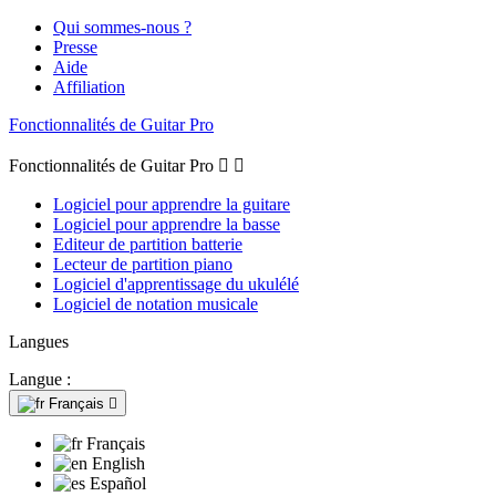
Qui sommes-nous ?
Presse
Aide
Affiliation
Fonctionnalités de Guitar Pro
Fonctionnalités de Guitar Pro


Logiciel pour apprendre la guitare
Logiciel pour apprendre la basse
Editeur de partition batterie
Lecteur de partition piano
Logiciel d'apprentissage du ukulélé
Logiciel de notation musicale
Langues
Langue :
Français

Français
English
Español