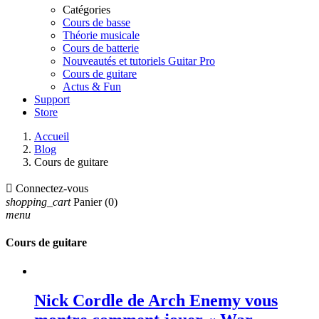
Catégories
Cours de basse
Théorie musicale
Cours de batterie
Nouveautés et tutoriels Guitar Pro
Cours de guitare
Actus & Fun
Support
Store
Accueil
Blog
Cours de guitare

Connectez-vous
shopping_cart
Panier
(0)
menu
Cours de guitare
Nick Cordle de Arch Enemy vous