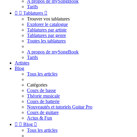
A propos de mySongBook
Tarifs


Tablatures

Trouver vos tablatures
Explorer le catalogue
Tablatures par artiste
Tablatures par genre
Toutes les tablatures
A propos de mySongBook
Tarifs
Artistes
Blog
Tous les articles
Catégories
Cours de basse
Théorie musicale
Cours de batterie
Nouveautés et tutoriels Guitar Pro
Cours de guitare
Actus & Fun


Blog

Tous les articles