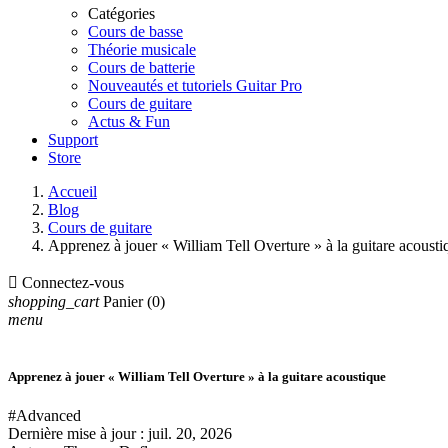
Catégories
Cours de basse
Théorie musicale
Cours de batterie
Nouveautés et tutoriels Guitar Pro
Cours de guitare
Actus & Fun
Support
Store
Accueil
Blog
Cours de guitare
Apprenez à jouer « William Tell Overture » à la guitare acousti

Connectez-vous
shopping_cart
Panier
(0)
menu
Apprenez à jouer « William Tell Overture » à la guitare acoustique
#Advanced
Dernière mise à jour :
juil. 20, 2026