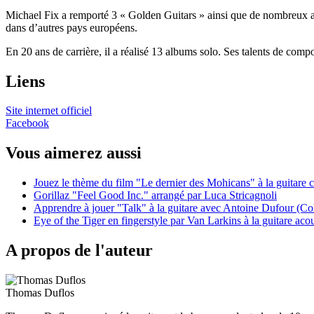
Michael Fix a remporté 3 « Golden Guitars » ainsi que de nombreux autr
dans d’autres pays européens.
En 20 ans de carrière, il a réalisé 13 albums solo. Ses talents de comp
Liens
Site internet officiel
Facebook
Vous aimerez aussi
Jouez le thème du film "Le dernier des Mohicans" à la guitare cl
Gorillaz "Feel Good Inc." arrangé par Luca Stricagnoli
Apprendre à jouer "Talk" à la guitare avec Antoine Dufour (Co
Eye of the Tiger en fingerstyle par Van Larkins à la guitare aco
A propos de l'auteur
Thomas Duflos