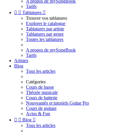
A propos de mySongBook
Tarifs


Tablatures

Trouver vos tablatures
Explorer le catalogue
Tablatures par artiste
Tablatures par genre
Toutes les tablatures
A propos de mySongBook
Tarifs
Artistes
Blog
Tous les articles
Catégories
Cours de basse
Théorie musicale
Cours de batterie
Nouveautés et tutoriels Guitar Pro
Cours de guitare
Actus & Fun


Blog

Tous les articles