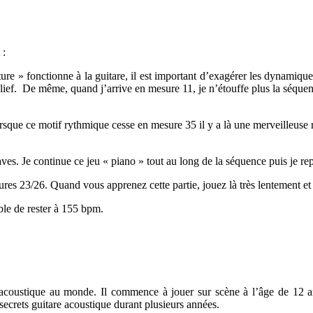
 :
re » fonctionne à la guitare, il est important d’exagérer les dynamique
relief. De même, quand j’arrive en mesure 11, je n’étouffe plus la séque
rsque ce motif rythmique cesse en mesure 35 il y a là une merveilleuse
ves. Je continue ce jeu « piano » tout au long de la séquence puis je rep
res 23/26. Quand vous apprenez cette partie, jouez là très lentement et 
ible de rester à 155 bpm.
e acoustique au monde. Il commence à jouer sur scène à l’âge de 12 
crets guitare acoustique durant plusieurs années.