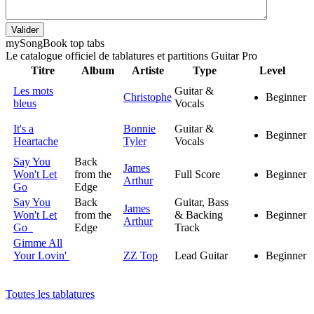
Valider
my
Song
Book top tabs
Le catalogue officiel de tablatures et partitions Guitar Pro
Titre
Album
Artiste
Type
Level
Les mots
Guitar &
Christophe
Beginner
bleus
Vocals
It's a
Bonnie
Guitar &
Beginner
Heartache
Tyler
Vocals
Say You
Back
James
Won't Let
from the
Full Score
Beginner
Arthur
Go
Edge
Say You
Back
Guitar, Bass
James
Won't Let
from the
& Backing
Beginner
Arthur
Go
Edge
Track
Gimme All
Your Lovin'
ZZ Top
Lead Guitar
Beginner
Toutes les tablatures