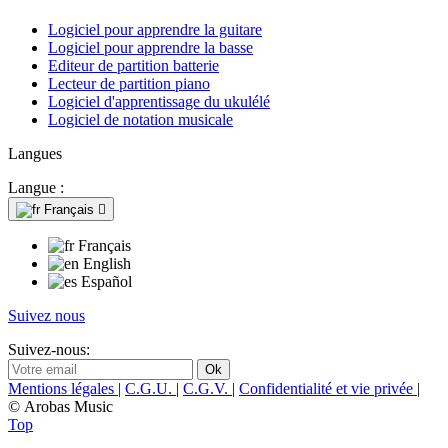
Logiciel pour apprendre la guitare
Logiciel pour apprendre la basse
Editeur de partition batterie
Lecteur de partition piano
Logiciel d'apprentissage du ukulélé
Logiciel de notation musicale
Langues
Langue :
Français

Français
English
Español
Suivez nous
Suivez-nous:
Mentions légales
|
C.G.U.
|
C.G.V.
|
Confidentialité et vie privée
|
© Arobas Music
Top