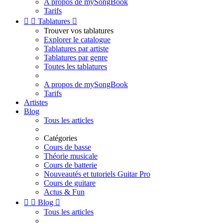
A propos de mySongBook
Tarifs


Tablatures

Trouver vos tablatures
Explorer le catalogue
Tablatures par artiste
Tablatures par genre
Toutes les tablatures
A propos de mySongBook
Tarifs
Artistes
Blog
Tous les articles
Catégories
Cours de basse
Théorie musicale
Cours de batterie
Nouveautés et tutoriels Guitar Pro
Cours de guitare
Actus & Fun


Blog

Tous les articles