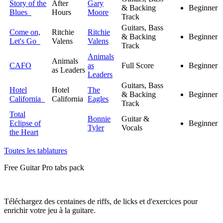
Story of the
After
Gary
& Backing
Beginner
Blues
Hours
Moore
Track
Guitars, Bass
Come on,
Ritchie
Ritchie
& Backing
Beginner
Let's Go
Valens
Valens
Track
Animals
Animals
CAFO
as
Full Score
Beginner
as Leaders
Leaders
Guitars, Bass
Hotel
Hotel
The
& Backing
Beginner
California
California
Eagles
Track
Total
Bonnie
Guitar &
Eclipse of
Beginner
Tyler
Vocals
the Heart
Toutes les tablatures
Free
Guitar Pro tabs
pack
Téléchargez des centaines de riffs, de licks et d'exercices pour
enrichir votre jeu à la guitare.