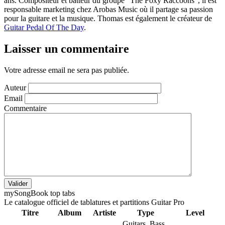
ans. Compositeur et batteur du groupe "The Foxy Raccoons", il est
responsable marketing chez Arobas Music où il partage sa passion
pour la guitare et la musique. Thomas est également le créateur de
Guitar Pedal Of The Day
.
Laisser un commentaire
Votre adresse email ne sera pas publiée.
Auteur
Email
Commentaire
Valider
my
Song
Book top tabs
Le catalogue officiel de tablatures et partitions Guitar Pro
Titre
Album
Artiste
Type
Level
Guitars, Bass