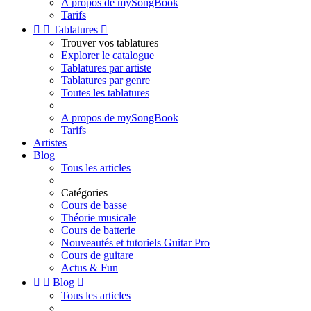
A propos de mySongBook
Tarifs


Tablatures

Trouver vos tablatures
Explorer le catalogue
Tablatures par artiste
Tablatures par genre
Toutes les tablatures
A propos de mySongBook
Tarifs
Artistes
Blog
Tous les articles
Catégories
Cours de basse
Théorie musicale
Cours de batterie
Nouveautés et tutoriels Guitar Pro
Cours de guitare
Actus & Fun


Blog

Tous les articles