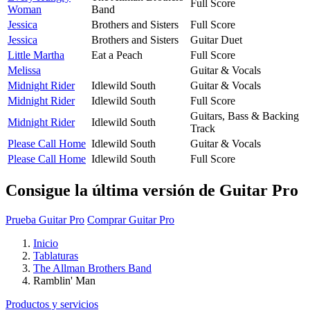
Full Score
Woman
Band
Jessica
Brothers and Sisters
Full Score
Jessica
Brothers and Sisters
Guitar Duet
Little Martha
Eat a Peach
Full Score
Melissa
Guitar & Vocals
Midnight Rider
Idlewild South
Guitar & Vocals
Midnight Rider
Idlewild South
Full Score
Guitars, Bass & Backing
Midnight Rider
Idlewild South
Track
Please Call Home
Idlewild South
Guitar & Vocals
Please Call Home
Idlewild South
Full Score
Consigue la última versión de Guitar Pro
Prueba Guitar Pro
Comprar Guitar Pro
Inicio
Tablaturas
The Allman Brothers Band
Ramblin' Man
Productos y servicios