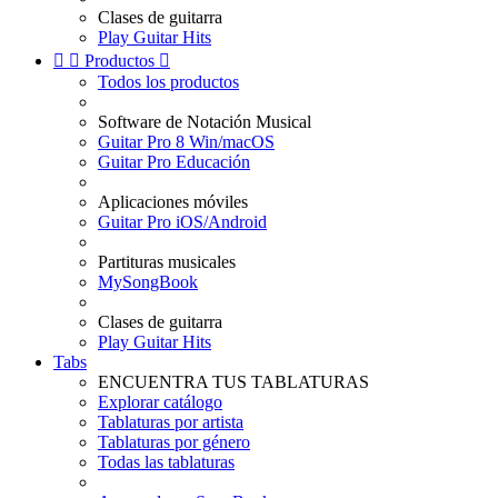
Clases de guitarra
Play Guitar Hits


Productos

Todos los productos
Software de Notación Musical
Guitar Pro 8 Win/macOS
Guitar Pro Educación
Aplicaciones móviles
Guitar Pro iOS/Android
Partituras musicales
MySongBook
Clases de guitarra
Play Guitar Hits
Tabs
ENCUENTRA TUS TABLATURAS
Explorar catálogo
Tablaturas por artista
Tablaturas por género
Todas las tablaturas