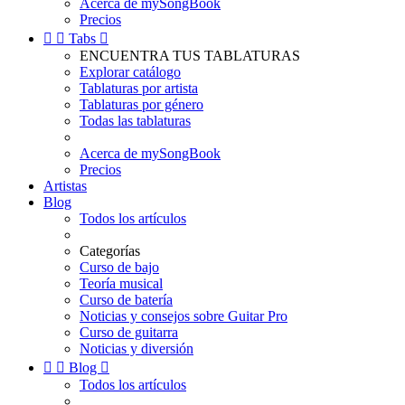
Acerca de mySongBook
Precios


Tabs

ENCUENTRA TUS TABLATURAS
Explorar catálogo
Tablaturas por artista
Tablaturas por género
Todas las tablaturas
Acerca de mySongBook
Precios
Artistas
Blog
Todos los artículos
Categorías
Curso de bajo
Teoría musical
Curso de batería
Noticias y consejos sobre Guitar Pro
Curso de guitarra
Noticias y diversión


Blog

Todos los artículos