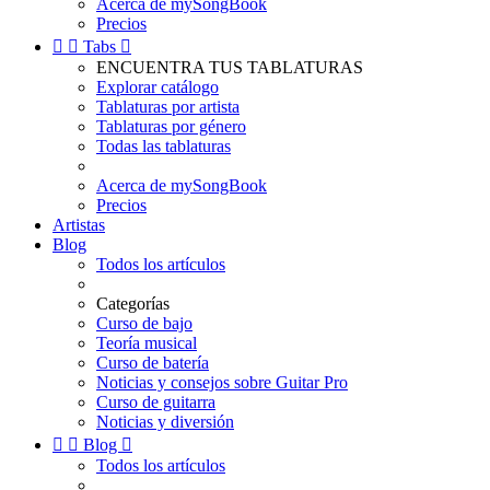
Acerca de mySongBook
Precios


Tabs

ENCUENTRA TUS TABLATURAS
Explorar catálogo
Tablaturas por artista
Tablaturas por género
Todas las tablaturas
Acerca de mySongBook
Precios
Artistas
Blog
Todos los artículos
Categorías
Curso de bajo
Teoría musical
Curso de batería
Noticias y consejos sobre Guitar Pro
Curso de guitarra
Noticias y diversión


Blog

Todos los artículos