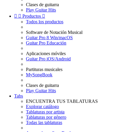
Clases de guitarra
Play Guitar Hits


Productos

Todos los productos
Software de Notación Musical
Guitar Pro 8 Win/macOS
Guitar Pro Educación
Aplicaciones móviles
Guitar Pro iOS/Android
Partituras musicales
MySongBook
Clases de guitarra
Play Guitar Hits
Tabs
ENCUENTRA TUS TABLATURAS
Explorar catálogo
Tablaturas por artista
Tablaturas por género
Todas las tablaturas