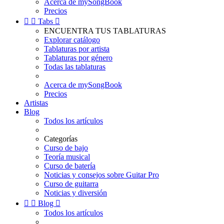
Acerca de mySongBook
Precios


Tabs

ENCUENTRA TUS TABLATURAS
Explorar catálogo
Tablaturas por artista
Tablaturas por género
Todas las tablaturas
Acerca de mySongBook
Precios
Artistas
Blog
Todos los artículos
Categorías
Curso de bajo
Teoría musical
Curso de batería
Noticias y consejos sobre Guitar Pro
Curso de guitarra
Noticias y diversión


Blog

Todos los artículos