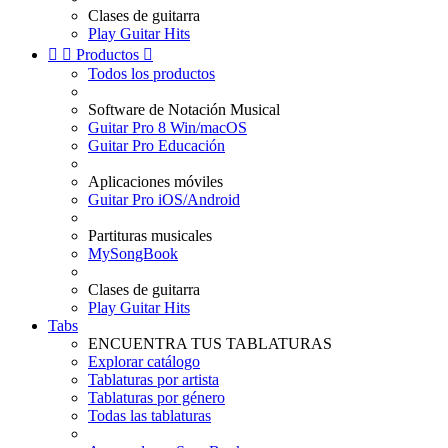
Clases de guitarra
Play Guitar Hits


Productos

Todos los productos
Software de Notación Musical
Guitar Pro 8 Win/macOS
Guitar Pro Educación
Aplicaciones móviles
Guitar Pro iOS/Android
Partituras musicales
MySongBook
Clases de guitarra
Play Guitar Hits
Tabs
ENCUENTRA TUS TABLATURAS
Explorar catálogo
Tablaturas por artista
Tablaturas por género
Todas las tablaturas