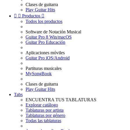
Clases de guitarra
Play Guitar Hits


Productos

Todos los productos
Software de Notación Musical
Guitar Pro 8 Win/macOS
Guitar Pro Educación
Aplicaciones móviles
Guitar Pro iOS/Android
Partituras musicales
MySongBook
Clases de guitarra
Play Guitar Hits
Tabs
ENCUENTRA TUS TABLATURAS
Explorar catálogo
Tablaturas por artista
Tablaturas por género
Todas las tablaturas