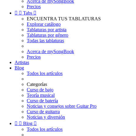
Acerca de mySongBook
Precios


Tabs

ENCUENTRA TUS TABLATURAS
Explorar catálogo
Tablaturas por artista
Tablaturas por género
Todas las tablaturas
Acerca de mySongBook
Precios
Artistas
Blog
Todos los artículos
Categorías
Curso de bajo
Teoría musical
Curso de batería
Noticias y consejos sobre Guitar Pro
Curso de guitarra
Noticias y diversión


Blog

Todos los artículos