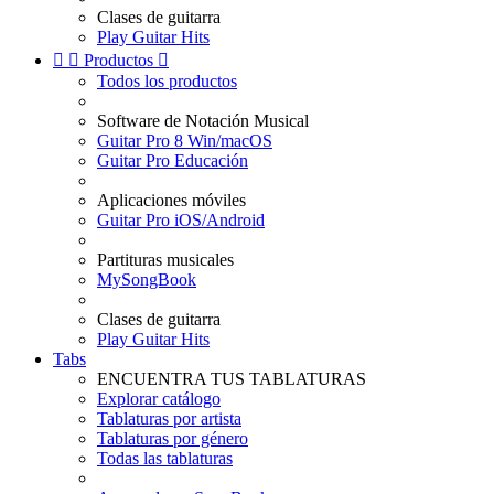
Clases de guitarra
Play Guitar Hits


Productos

Todos los productos
Software de Notación Musical
Guitar Pro 8 Win/macOS
Guitar Pro Educación
Aplicaciones móviles
Guitar Pro iOS/Android
Partituras musicales
MySongBook
Clases de guitarra
Play Guitar Hits
Tabs
ENCUENTRA TUS TABLATURAS
Explorar catálogo
Tablaturas por artista
Tablaturas por género
Todas las tablaturas