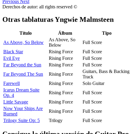
Previous
Next
Derechos de autor: all rights reserved ©
Otras tablaturas
Yngwie Malmsteen
Título
Álbum
Tipo
As Above, So
As Above, So Below
Full Score
Below
Black Star
Rising Force
Full Score
Evil Eye
Rising Force
Full Score
Far Beyond the Sun
Rising Force
Full Score
Guitars, Bass & Backing
Far Beyond The Sun
Rising Force
Track
Farewell
Rising Force
Solo Guitar
Icarus Dream Suite
Rising Force
Full Score
Op. 4
Little Savage
Rising Force
Full Score
Now Your Ships Are
Rising Force
Full Score
Burned
Trilogy Suite Op: 5
Trilogy
Full Score
Consigue la última versión de Guitar Pro