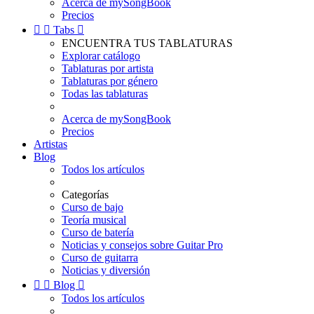
Acerca de mySongBook
Precios


Tabs

ENCUENTRA TUS TABLATURAS
Explorar catálogo
Tablaturas por artista
Tablaturas por género
Todas las tablaturas
Acerca de mySongBook
Precios
Artistas
Blog
Todos los artículos
Categorías
Curso de bajo
Teoría musical
Curso de batería
Noticias y consejos sobre Guitar Pro
Curso de guitarra
Noticias y diversión


Blog

Todos los artículos