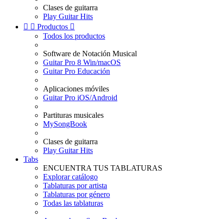
Clases de guitarra
Play Guitar Hits


Productos

Todos los productos
Software de Notación Musical
Guitar Pro 8 Win/macOS
Guitar Pro Educación
Aplicaciones móviles
Guitar Pro iOS/Android
Partituras musicales
MySongBook
Clases de guitarra
Play Guitar Hits
Tabs
ENCUENTRA TUS TABLATURAS
Explorar catálogo
Tablaturas por artista
Tablaturas por género
Todas las tablaturas