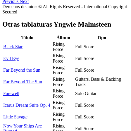
Previous
Next
Derechos de autor: © All Rights Reserved - International Copyright
Secured
Otras tablaturas
Yngwie Malmsteen
Título
Álbum
Tipo
Rising
Black Star
Full Score
Force
Rising
Evil Eye
Full Score
Force
Rising
Far Beyond the Sun
Full Score
Force
Rising
Guitars, Bass & Backing
Far Beyond The Sun
Force
Track
Rising
Farewell
Solo Guitar
Force
Rising
Icarus Dream Suite Op. 4
Full Score
Force
Rising
Little Savage
Full Score
Force
Now Your Ships Are
Rising
Full Score