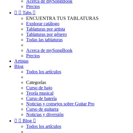
Acerca de mySongBook
Precios


Tabs

ENCUENTRA TUS TABLATURAS
Explorar catálogo
Tablaturas por artista
Tablaturas por género
Todas las tablaturas
Acerca de mySongBook
Precios
Artistas
Blog
Todos los artículos
Categorías
Curso de bajo
Teoría musical
Curso de batería
Noticias y consejos sobre Guitar Pro
Curso de guitarra
Noticias y diversión


Blog

Todos los artículos