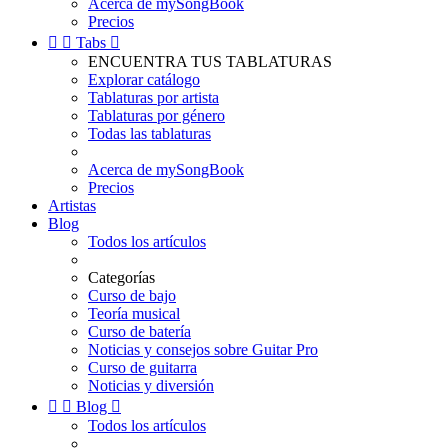
Acerca de mySongBook
Precios


Tabs

ENCUENTRA TUS TABLATURAS
Explorar catálogo
Tablaturas por artista
Tablaturas por género
Todas las tablaturas
Acerca de mySongBook
Precios
Artistas
Blog
Todos los artículos
Categorías
Curso de bajo
Teoría musical
Curso de batería
Noticias y consejos sobre Guitar Pro
Curso de guitarra
Noticias y diversión


Blog

Todos los artículos