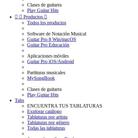
Clases de guitarra
Play Guitar Hits


Productos

Todos los productos
Software de Notación Musical
Guitar Pro 8 Win/macOS
Guitar Pro Educación
Aplicaciones móviles
Guitar Pro iOS/Android
Partituras musicales
MySongBook
Clases de guitarra
Play Guitar Hits
Tabs
ENCUENTRA TUS TABLATURAS
Explorar catálogo
Tablaturas por artista
Tablaturas por género
Todas las tablaturas