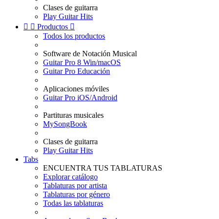
Clases de guitarra
Play Guitar Hits


Productos

Todos los productos
Software de Notación Musical
Guitar Pro 8 Win/macOS
Guitar Pro Educación
Aplicaciones móviles
Guitar Pro iOS/Android
Partituras musicales
MySongBook
Clases de guitarra
Play Guitar Hits
Tabs
ENCUENTRA TUS TABLATURAS
Explorar catálogo
Tablaturas por artista
Tablaturas por género
Todas las tablaturas