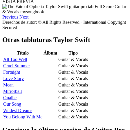
VISTA PREVIA
Previous
Next
Derechos de autor: © All Rights Reserved - International Copyright
Secured
Otras tablaturas
Taylor Swift
Título
Álbum
Tipo
All Too Well
Guitar & Vocals
Cruel Summer
Guitar & Vocals
Fortnight
Guitar & Vocals
Love Story
Guitar & Vocals
Mean
Guitar & Vocals
Mirrorball
Guitar & Vocals
Opalite
Guitar & Vocals
Our Song
Guitar & Vocals
Wildest Dreams
Guitar & Vocals
You Belong With Me
Guitar & Vocals
Consigue la última versión de Guitar Pro