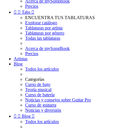
Acerca de mySongBook
Precios


Tabs

ENCUENTRA TUS TABLATURAS
Explorar catálogo
Tablaturas por artista
Tablaturas por género
Todas las tablaturas
Acerca de mySongBook
Precios
Artistas
Blog
Todos los artículos
Categorías
Curso de bajo
Teoría musical
Curso de batería
Noticias y consejos sobre Guitar Pro
Curso de guitarra
Noticias y diversión


Blog

Todos los artículos