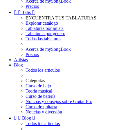
Acerca de mySongBook
Precios


Tabs

ENCUENTRA TUS TABLATURAS
Explorar catálogo
Tablaturas por artista
Tablaturas por género
Todas las tablaturas
Acerca de mySongBook
Precios
Artistas
Blog
Todos los artículos
Categorías
Curso de bajo
Teoría musical
Curso de batería
Noticias y consejos sobre Guitar Pro
Curso de guitarra
Noticias y diversión


Blog

Todos los artículos