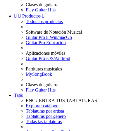
Clases de guitarra
Play Guitar Hits


Productos

Todos los productos
Software de Notación Musical
Guitar Pro 8 Win/macOS
Guitar Pro Educación
Aplicaciones móviles
Guitar Pro iOS/Android
Partituras musicales
MySongBook
Clases de guitarra
Play Guitar Hits
Tabs
ENCUENTRA TUS TABLATURAS
Explorar catálogo
Tablaturas por artista
Tablaturas por género
Todas las tablaturas