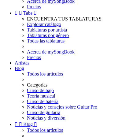
Acerca de mySongBook
Precios


Tabs

ENCUENTRA TUS TABLATURAS
Explorar catálogo
Tablaturas por artista
Tablaturas por género
Todas las tablaturas
Acerca de mySongBook
Precios
Artistas
Blog
Todos los artículos
Categorías
Curso de bajo
Teoría musical
Curso de batería
Noticias y consejos sobre Guitar Pro
Curso de guitarra
Noticias y diversión


Blog

Todos los artículos