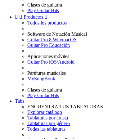
Clases de guitarra
Play Guitar Hits


Productos

Todos los productos
Software de Notación Musical
Guitar Pro 8 Win/macOS
Guitar Pro Educación
Aplicaciones móviles
Guitar Pro iOS/Android
Partituras musicales
MySongBook
Clases de guitarra
Play Guitar Hits
Tabs
ENCUENTRA TUS TABLATURAS
Explorar catálogo
Tablaturas por artista
Tablaturas por género
Todas las tablaturas