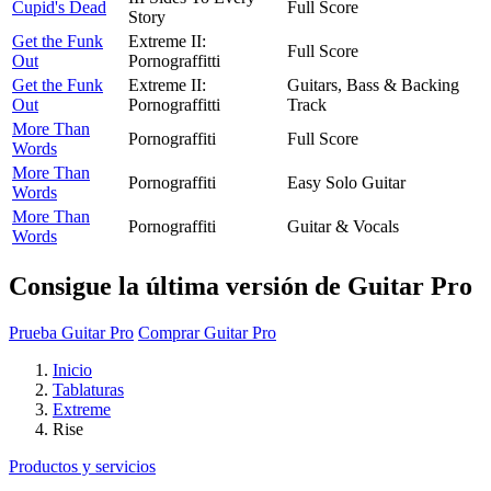
Cupid's Dead
Full Score
Story
Get the Funk
Extreme II:
Full Score
Out
Pornograffitti
Get the Funk
Extreme II:
Guitars, Bass & Backing
Out
Pornograffitti
Track
More Than
Pornograffiti
Full Score
Words
More Than
Pornograffiti
Easy Solo Guitar
Words
More Than
Pornograffiti
Guitar & Vocals
Words
Consigue la última versión de Guitar Pro
Prueba Guitar Pro
Comprar Guitar Pro
Inicio
Tablaturas
Extreme
Rise
Productos y servicios