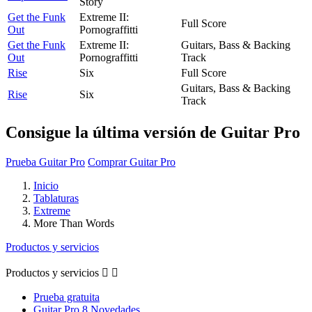
Story
Get the Funk
Extreme II:
Full Score
Out
Pornograffitti
Get the Funk
Extreme II:
Guitars, Bass & Backing
Out
Pornograffitti
Track
Rise
Six
Full Score
Guitars, Bass & Backing
Rise
Six
Track
Consigue la última versión de Guitar Pro
Prueba Guitar Pro
Comprar Guitar Pro
Inicio
Tablaturas
Extreme
More Than Words
Productos y servicios
Productos y servicios


Prueba gratuita
Guitar Pro 8 Novedades