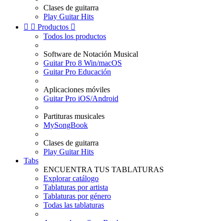
Clases de guitarra
Play Guitar Hits


Productos

Todos los productos
Software de Notación Musical
Guitar Pro 8 Win/macOS
Guitar Pro Educación
Aplicaciones móviles
Guitar Pro iOS/Android
Partituras musicales
MySongBook
Clases de guitarra
Play Guitar Hits
Tabs
ENCUENTRA TUS TABLATURAS
Explorar catálogo
Tablaturas por artista
Tablaturas por género
Todas las tablaturas