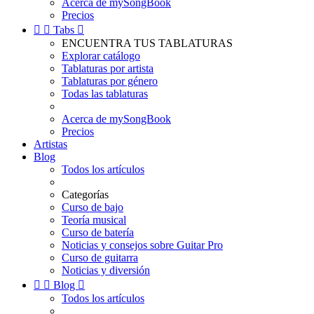
Acerca de mySongBook
Precios


Tabs

ENCUENTRA TUS TABLATURAS
Explorar catálogo
Tablaturas por artista
Tablaturas por género
Todas las tablaturas
Acerca de mySongBook
Precios
Artistas
Blog
Todos los artículos
Categorías
Curso de bajo
Teoría musical
Curso de batería
Noticias y consejos sobre Guitar Pro
Curso de guitarra
Noticias y diversión


Blog

Todos los artículos