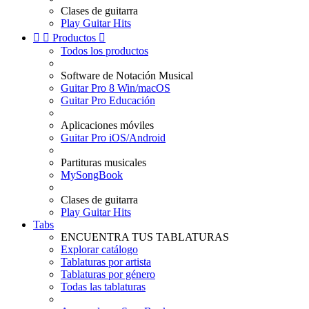
Clases de guitarra
Play Guitar Hits


Productos

Todos los productos
Software de Notación Musical
Guitar Pro 8 Win/macOS
Guitar Pro Educación
Aplicaciones móviles
Guitar Pro iOS/Android
Partituras musicales
MySongBook
Clases de guitarra
Play Guitar Hits
Tabs
ENCUENTRA TUS TABLATURAS
Explorar catálogo
Tablaturas por artista
Tablaturas por género
Todas las tablaturas