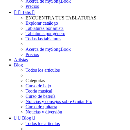
Acerca de mySongBook
Precios


Tabs

ENCUENTRA TUS TABLATURAS
Explorar catálogo
Tablaturas por artista
Tablaturas por género
Todas las tablaturas
Acerca de mySongBook
Precios
Artistas
Blog
Todos los artículos
Categorías
Curso de bajo
Teoría musical
Curso de batería
Noticias y consejos sobre Guitar Pro
Curso de guitarra
Noticias y diversión


Blog

Todos los artículos