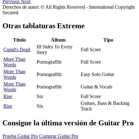
Previous
Next
Derechos de autor: © All Rights Reserved - International Copyright
Secured
Otras tablaturas
Extreme
Título
Álbum
Tipo
III Sides To Every
Cupid's Dead
Full Score
Story
More Than
Pornograffiti
Full Score
Words
More Than
Pornograffiti
Easy Solo Guitar
Words
More Than
Pornograffiti
Guitar & Vocals
Words
Rise
Six
Full Score
Guitars, Bass & Backing
Rise
Six
Track
Consigue la última versión de Guitar Pro
Prueba Guitar Pro
Comprar Guitar Pro