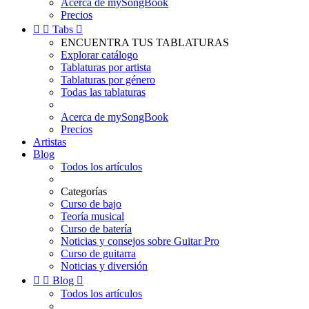
Acerca de mySongBook
Precios


Tabs

ENCUENTRA TUS TABLATURAS
Explorar catálogo
Tablaturas por artista
Tablaturas por género
Todas las tablaturas
Acerca de mySongBook
Precios
Artistas
Blog
Todos los artículos
Categorías
Curso de bajo
Teoría musical
Curso de batería
Noticias y consejos sobre Guitar Pro
Curso de guitarra
Noticias y diversión


Blog

Todos los artículos