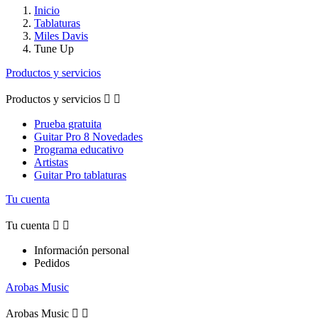
Inicio
Tablaturas
Miles Davis
Tune Up
Productos y servicios
Productos y servicios


Prueba gratuita
Guitar Pro 8 Novedades
Programa educativo
Artistas
Guitar Pro tablaturas
Tu cuenta
Tu cuenta


Información personal
Pedidos
Arobas Music
Arobas Music

