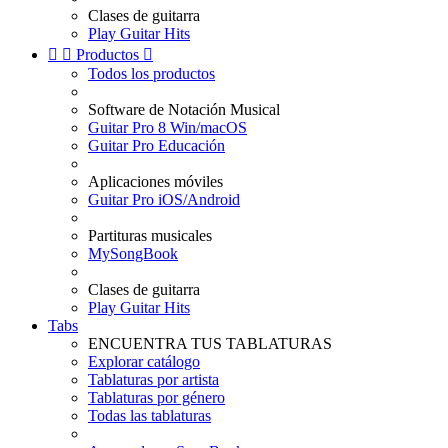
Clases de guitarra
Play Guitar Hits


Productos

Todos los productos
Software de Notación Musical
Guitar Pro 8 Win/macOS
Guitar Pro Educación
Aplicaciones móviles
Guitar Pro iOS/Android
Partituras musicales
MySongBook
Clases de guitarra
Play Guitar Hits
Tabs
ENCUENTRA TUS TABLATURAS
Explorar catálogo
Tablaturas por artista
Tablaturas por género
Todas las tablaturas