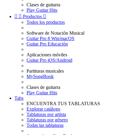
Clases de guitarra
Play Guitar Hits


Productos

Todos los productos
Software de Notación Musical
Guitar Pro 8 Win/macOS
Guitar Pro Educación
Aplicaciones móviles
Guitar Pro iOS/Android
Partituras musicales
MySongBook
Clases de guitarra
Play Guitar Hits
Tabs
ENCUENTRA TUS TABLATURAS
Explorar catálogo
Tablaturas por artista
Tablaturas por género
Todas las tablaturas