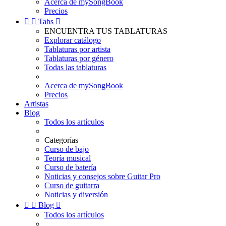
Acerca de mySongBook
Precios


Tabs

ENCUENTRA TUS TABLATURAS
Explorar catálogo
Tablaturas por artista
Tablaturas por género
Todas las tablaturas
Acerca de mySongBook
Precios
Artistas
Blog
Todos los artículos
Categorías
Curso de bajo
Teoría musical
Curso de batería
Noticias y consejos sobre Guitar Pro
Curso de guitarra
Noticias y diversión


Blog

Todos los artículos