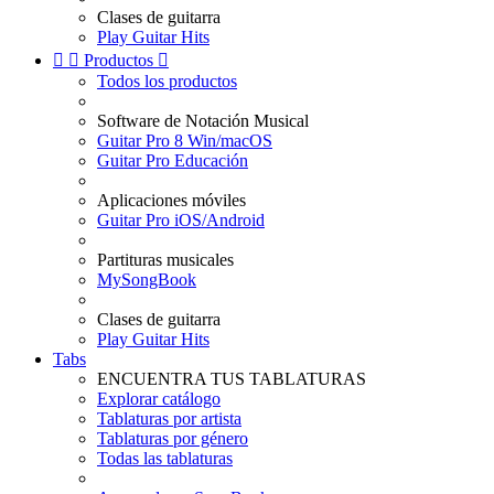
Clases de guitarra
Play Guitar Hits


Productos

Todos los productos
Software de Notación Musical
Guitar Pro 8 Win/macOS
Guitar Pro Educación
Aplicaciones móviles
Guitar Pro iOS/Android
Partituras musicales
MySongBook
Clases de guitarra
Play Guitar Hits
Tabs
ENCUENTRA TUS TABLATURAS
Explorar catálogo
Tablaturas por artista
Tablaturas por género
Todas las tablaturas