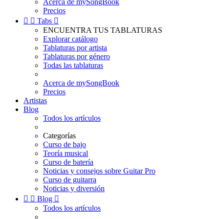
Acerca de mySongBook
Precios


Tabs

ENCUENTRA TUS TABLATURAS
Explorar catálogo
Tablaturas por artista
Tablaturas por género
Todas las tablaturas
Acerca de mySongBook
Precios
Artistas
Blog
Todos los artículos
Categorías
Curso de bajo
Teoría musical
Curso de batería
Noticias y consejos sobre Guitar Pro
Curso de guitarra
Noticias y diversión


Blog

Todos los artículos