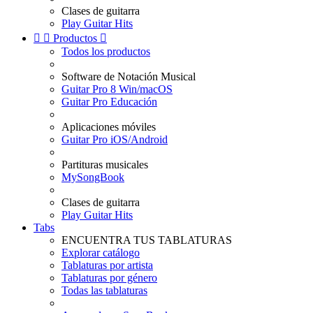
Clases de guitarra
Play Guitar Hits


Productos

Todos los productos
Software de Notación Musical
Guitar Pro 8 Win/macOS
Guitar Pro Educación
Aplicaciones móviles
Guitar Pro iOS/Android
Partituras musicales
MySongBook
Clases de guitarra
Play Guitar Hits
Tabs
ENCUENTRA TUS TABLATURAS
Explorar catálogo
Tablaturas por artista
Tablaturas por género
Todas las tablaturas