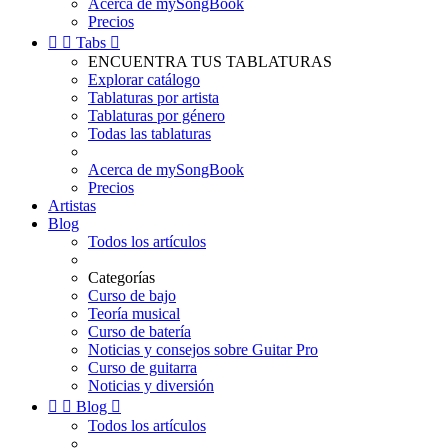
Acerca de mySongBook
Precios


Tabs

ENCUENTRA TUS TABLATURAS
Explorar catálogo
Tablaturas por artista
Tablaturas por género
Todas las tablaturas
Acerca de mySongBook
Precios
Artistas
Blog
Todos los artículos
Categorías
Curso de bajo
Teoría musical
Curso de batería
Noticias y consejos sobre Guitar Pro
Curso de guitarra
Noticias y diversión


Blog

Todos los artículos