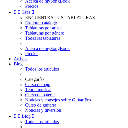
Acerca de mySongBook
Precios


Tabs

ENCUENTRA TUS TABLATURAS
Explorar catálogo
Tablaturas por artista
Tablaturas por género
Todas las tablaturas
Acerca de mySongBook
Precios
Artistas
Blog
Todos los artículos
Categorías
Curso de bajo
Teoría musical
Curso de batería
Noticias y consejos sobre Guitar Pro
Curso de guitarra
Noticias y diversión


Blog

Todos los artículos