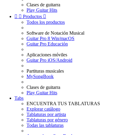
Clases de guitarra
Play Guitar Hits


Productos

Todos los productos
Software de Notación Musical
Guitar Pro 8 Win/macOS
Guitar Pro Educación
Aplicaciones móviles
Guitar Pro iOS/Android
Partituras musicales
MySongBook
Clases de guitarra
Play Guitar Hits
Tabs
ENCUENTRA TUS TABLATURAS
Explorar catálogo
Tablaturas por artista
Tablaturas por género
Todas las tablaturas