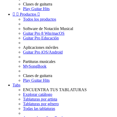
Clases de guitarra
Play Guitar Hits


Productos

Todos los productos
Software de Notación Musical
Guitar Pro 8 Win/macOS
Guitar Pro Educación
Aplicaciones móviles
Guitar Pro iOS/Android
Partituras musicales
MySongBook
Clases de guitarra
Play Guitar Hits
Tabs
ENCUENTRA TUS TABLATURAS
Explorar catálogo
Tablaturas por artista
Tablaturas por género
Todas las tablaturas