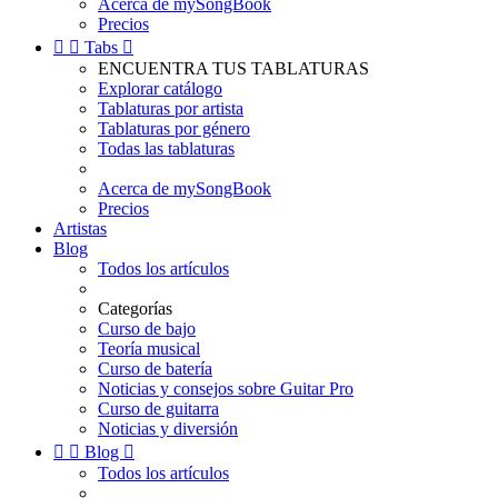
Acerca de mySongBook
Precios


Tabs

ENCUENTRA TUS TABLATURAS
Explorar catálogo
Tablaturas por artista
Tablaturas por género
Todas las tablaturas
Acerca de mySongBook
Precios
Artistas
Blog
Todos los artículos
Categorías
Curso de bajo
Teoría musical
Curso de batería
Noticias y consejos sobre Guitar Pro
Curso de guitarra
Noticias y diversión


Blog

Todos los artículos