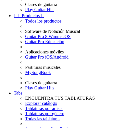
Clases de guitarra
Play Guitar Hits


Productos

Todos los productos
Software de Notación Musical
Guitar Pro 8 Win/macOS
Guitar Pro Educación
Aplicaciones móviles
Guitar Pro iOS/Android
Partituras musicales
MySongBook
Clases de guitarra
Play Guitar Hits
Tabs
ENCUENTRA TUS TABLATURAS
Explorar catálogo
Tablaturas por artista
Tablaturas por género
Todas las tablaturas