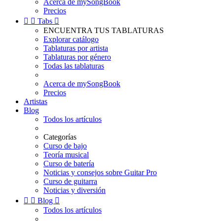
Acerca de mySongBook
Precios


Tabs

ENCUENTRA TUS TABLATURAS
Explorar catálogo
Tablaturas por artista
Tablaturas por género
Todas las tablaturas
Acerca de mySongBook
Precios
Artistas
Blog
Todos los artículos
Categorías
Curso de bajo
Teoría musical
Curso de batería
Noticias y consejos sobre Guitar Pro
Curso de guitarra
Noticias y diversión


Blog

Todos los artículos