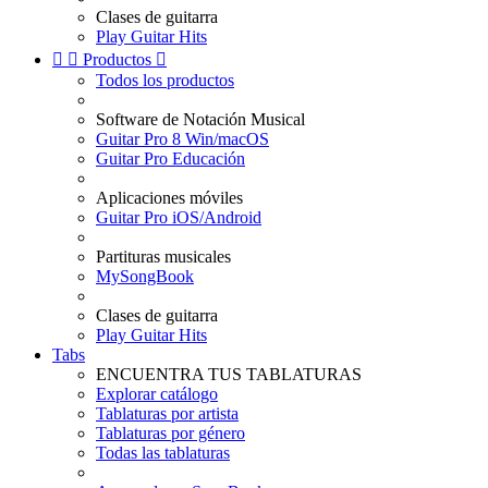
Clases de guitarra
Play Guitar Hits


Productos

Todos los productos
Software de Notación Musical
Guitar Pro 8 Win/macOS
Guitar Pro Educación
Aplicaciones móviles
Guitar Pro iOS/Android
Partituras musicales
MySongBook
Clases de guitarra
Play Guitar Hits
Tabs
ENCUENTRA TUS TABLATURAS
Explorar catálogo
Tablaturas por artista
Tablaturas por género
Todas las tablaturas