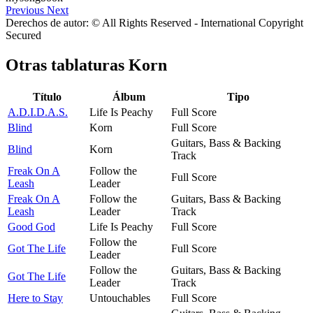
Previous
Next
Derechos de autor: © All Rights Reserved - International Copyright
Secured
Otras tablaturas
Korn
Título
Álbum
Tipo
A.D.I.D.A.S.
Life Is Peachy
Full Score
Blind
Korn
Full Score
Guitars, Bass & Backing
Blind
Korn
Track
Freak On A
Follow the
Full Score
Leash
Leader
Freak On A
Follow the
Guitars, Bass & Backing
Leash
Leader
Track
Good God
Life Is Peachy
Full Score
Follow the
Got The Life
Full Score
Leader
Follow the
Guitars, Bass & Backing
Got The Life
Leader
Track
Here to Stay
Untouchables
Full Score