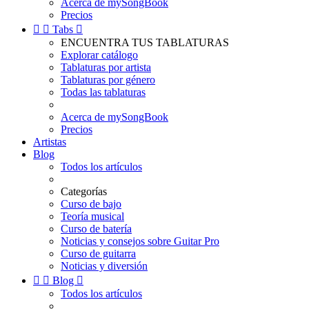
Acerca de mySongBook
Precios


Tabs

ENCUENTRA TUS TABLATURAS
Explorar catálogo
Tablaturas por artista
Tablaturas por género
Todas las tablaturas
Acerca de mySongBook
Precios
Artistas
Blog
Todos los artículos
Categorías
Curso de bajo
Teoría musical
Curso de batería
Noticias y consejos sobre Guitar Pro
Curso de guitarra
Noticias y diversión


Blog

Todos los artículos