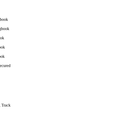
Secured
g Track