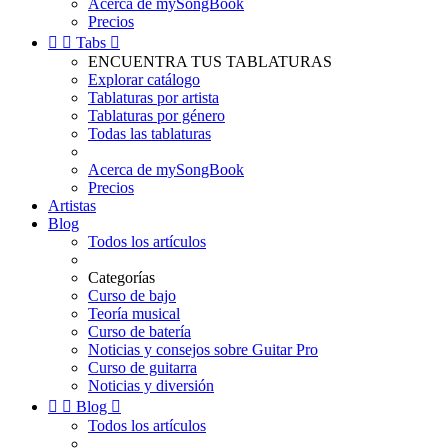
Acerca de mySongBook
Precios


Tabs

ENCUENTRA TUS TABLATURAS
Explorar catálogo
Tablaturas por artista
Tablaturas por género
Todas las tablaturas
Acerca de mySongBook
Precios
Artistas
Blog
Todos los artículos
Categorías
Curso de bajo
Teoría musical
Curso de batería
Noticias y consejos sobre Guitar Pro
Curso de guitarra
Noticias y diversión


Blog

Todos los artículos