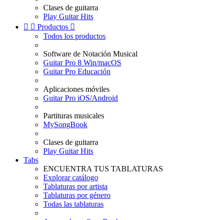
Clases de guitarra
Play Guitar Hits


Productos

Todos los productos
Software de Notación Musical
Guitar Pro 8 Win/macOS
Guitar Pro Educación
Aplicaciones móviles
Guitar Pro iOS/Android
Partituras musicales
MySongBook
Clases de guitarra
Play Guitar Hits
Tabs
ENCUENTRA TUS TABLATURAS
Explorar catálogo
Tablaturas por artista
Tablaturas por género
Todas las tablaturas