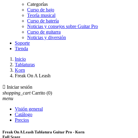
Categorías
Curso de bajo
Teoría musical
Curso de batería
Noticias y consejos sobre Guitar Pro
Curso de guitarra
Noticias y diversión
Soporte
Tienda
Inicio
Tablaturas
Korn
Freak On A Leash

Iniciar sesión
shopping_cart
Carrito
(0)
menu
Visión general
Catálogo
Precios
Freak On A Leash Tablatura Guitar Pro - Korn
Full Score