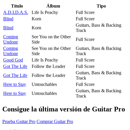
Título
Álbum
Tipo
A.D.I.D.A.S.
Life Is Peachy
Full Score
Blind
Korn
Full Score
Guitars, Bass & Backing
Blind
Korn
Track
Coming
See You on the Other
Full Score
Undone
Side
Coming
See You on the Other
Guitars, Bass & Backing
Undone
Side
Track
Good God
Life Is Peachy
Full Score
Got The Life
Follow the Leader
Full Score
Guitars, Bass & Backing
Got The Life
Follow the Leader
Track
Here to Stay
Untouchables
Full Score
Guitars, Bass & Backing
Here to Stay
Untouchables
Track
Consigue la última versión de Guitar Pro
Prueba Guitar Pro
Comprar Guitar Pro