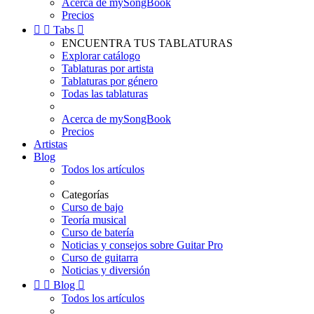
Acerca de mySongBook
Precios


Tabs

ENCUENTRA TUS TABLATURAS
Explorar catálogo
Tablaturas por artista
Tablaturas por género
Todas las tablaturas
Acerca de mySongBook
Precios
Artistas
Blog
Todos los artículos
Categorías
Curso de bajo
Teoría musical
Curso de batería
Noticias y consejos sobre Guitar Pro
Curso de guitarra
Noticias y diversión


Blog

Todos los artículos