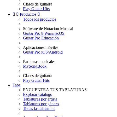
Clases de guitarra
Play Guitar Hits


Productos

Todos los productos
Software de Notación Musical
Guitar Pro 8 Win/macOS
Guitar Pro Educación
Aplicaciones móviles
Guitar Pro iOS/Android
Partituras musicales
MySongBook
Clases de guitarra
Play Guitar Hits
Tabs
ENCUENTRA TUS TABLATURAS
Explorar catálogo
Tablaturas por artista
Tablaturas por género
Todas las tablaturas