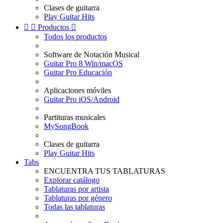
Clases de guitarra
Play Guitar Hits


Productos

Todos los productos
Software de Notación Musical
Guitar Pro 8 Win/macOS
Guitar Pro Educación
Aplicaciones móviles
Guitar Pro iOS/Android
Partituras musicales
MySongBook
Clases de guitarra
Play Guitar Hits
Tabs
ENCUENTRA TUS TABLATURAS
Explorar catálogo
Tablaturas por artista
Tablaturas por género
Todas las tablaturas