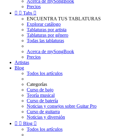
Acerca de mySongBook
Precios


Tabs

ENCUENTRA TUS TABLATURAS
Explorar catálogo
Tablaturas por artista
Tablaturas por género
Todas las tablaturas
Acerca de mySongBook
Precios
Artistas
Blog
Todos los artículos
Categorías
Curso de bajo
Teoría musical
Curso de batería
Noticias y consejos sobre Guitar Pro
Curso de guitarra
Noticias y diversión


Blog

Todos los artículos