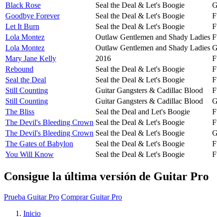
Black Rose
Seal the Deal & Let's Boogie
G
Goodbye Forever
Seal the Deal & Let's Boogie
F
Let It Burn
Seal the Deal & Let's Boogie
F
Lola Montez
Outlaw Gentlemen and Shady Ladies
F
Lola Montez
Outlaw Gentlemen and Shady Ladies
G
Mary Jane Kelly
2016
F
Rebound
Seal the Deal & Let's Boogie
F
Seal the Deal
Seal the Deal & Let's Boogie
F
Still Counting
Guitar Gangsters & Cadillac Blood
F
Still Counting
Guitar Gangsters & Cadillac Blood
G
The Bliss
Seal the Deal and Let's Boogie
F
The Devil's Bleeding Crown
Seal the Deal & Let's Boogie
F
The Devil's Bleeding Crown
Seal the Deal & Let's Boogie
G
The Gates of Babylon
Seal the Deal & Let's Boogie
F
You Will Know
Seal the Deal & Let's Boogie
F
Consigue la última versión de Guitar Pro
Prueba Guitar Pro
Comprar Guitar Pro
Inicio