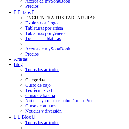
Acerca de mySongBook
Precios


Tabs

ENCUENTRA TUS TABLATURAS
Explorar catálogo
Tablaturas por artista
Tablaturas por género
Todas las tablaturas
Acerca de mySongBook
Precios
Artistas
Blog
Todos los artículos
Categorías
Curso de bajo
Teoría musical
Curso de batería
Noticias y consejos sobre Guitar Pro
Curso de guitarra
Noticias y diversión


Blog

Todos los artículos