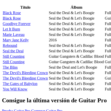
Título
Álbum
Black Rose
Seal the Deal & Let's Boogie
Ful
Black Rose
Seal the Deal & Let's Boogie
Gui
Goodbye Forever
Seal the Deal & Let's Boogie
Ful
Let It Burn
Seal the Deal & Let's Boogie
Ful
Marie Laveau
Seal the Deal & Let's Boogie
Ful
Mary Jane Kelly
2016
Ful
Rebound
Seal the Deal & Let's Boogie
Ful
Seal the Deal
Seal the Deal & Let's Boogie
Ful
Still Counting
Guitar Gangsters & Cadillac Blood
Ful
Still Counting
Guitar Gangsters & Cadillac Blood
Gui
The Bliss
Seal the Deal and Let's Boogie
Ful
The Devil's Bleeding Crown
Seal the Deal & Let's Boogie
Ful
The Devil's Bleeding Crown
Seal the Deal & Let's Boogie
Gui
The Gates of Babylon
Seal the Deal & Let's Boogie
Ful
You Will Know
Seal the Deal & Let's Boogie
Ful
Consigue la última versión de Guitar Pro
Prueba Guitar Pro
Comprar Guitar Pro