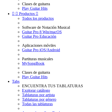
Clases de guitarra
Play Guitar Hits


Productos

Todos los productos
Software de Notación Musical
Guitar Pro 8 Win/macOS
Guitar Pro Educación
Aplicaciones móviles
Guitar Pro iOS/Android
Partituras musicales
MySongBook
Clases de guitarra
Play Guitar Hits
Tabs
ENCUENTRA TUS TABLATURAS
Explorar catálogo
Tablaturas por artista
Tablaturas por género
Todas las tablaturas