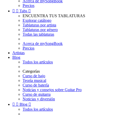
Acerca de mySongBook
Precios


Tabs

ENCUENTRA TUS TABLATURAS
Explorar catálogo
Tablaturas por artista
Tablaturas por género
Todas las tablaturas
Acerca de mySongBook
Precios
Artistas
Blog
Todos los artículos
Categorías
Curso de bajo
Teoría musical
Curso de batería
Noticias y consejos sobre Guitar Pro
Curso de guitarra
Noticias y diversión


Blog

Todos los artículos