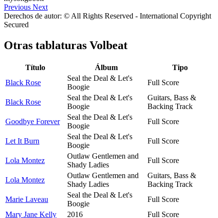
Previous
Next
Derechos de autor: © All Rights Reserved - International Copyright
Secured
Otras tablaturas
Volbeat
Título
Álbum
Tipo
Seal the Deal & Let's
Black Rose
Full Score
Boogie
Seal the Deal & Let's
Guitars, Bass &
Black Rose
Boogie
Backing Track
Seal the Deal & Let's
Goodbye Forever
Full Score
Boogie
Seal the Deal & Let's
Let It Burn
Full Score
Boogie
Outlaw Gentlemen and
Lola Montez
Full Score
Shady Ladies
Outlaw Gentlemen and
Guitars, Bass &
Lola Montez
Shady Ladies
Backing Track
Seal the Deal & Let's
Marie Laveau
Full Score
Boogie
Mary Jane Kelly
2016
Full Score