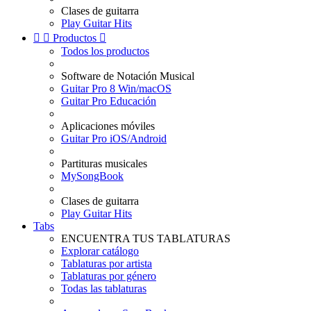
Clases de guitarra
Play Guitar Hits


Productos

Todos los productos
Software de Notación Musical
Guitar Pro 8 Win/macOS
Guitar Pro Educación
Aplicaciones móviles
Guitar Pro iOS/Android
Partituras musicales
MySongBook
Clases de guitarra
Play Guitar Hits
Tabs
ENCUENTRA TUS TABLATURAS
Explorar catálogo
Tablaturas por artista
Tablaturas por género
Todas las tablaturas