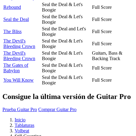
Seal the Deal & Let's
Rebound
Full Score
Boogie
Seal the Deal & Let's
Seal the Deal
Full Score
Boogie
Seal the Deal and Let's
The Bliss
Full Score
Boogie
The Devil's
Seal the Deal & Let's
Full Score
Bleeding Crown
Boogie
The Devil's
Seal the Deal & Let's
Guitars, Bass &
Bleeding Crown
Boogie
Backing Track
The Gates of
Seal the Deal & Let's
Full Score
Babylon
Boogie
Seal the Deal & Let's
You Will Know
Full Score
Boogie
Consigue la última versión de Guitar Pro
Prueba Guitar Pro
Comprar Guitar Pro
Inicio
Tablaturas
Volbeat