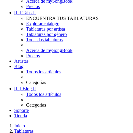
Acerca de mySongBook
Precios


Tabs

ENCUENTRA TUS TABLATURAS
Explorar catálogo
Tablaturas por artista
Tablaturas por género
Todas las tablaturas
Acerca de mySongBook
Precios
Artistas
Blog
Todos los artículos
Categorías


Blog

Todos los artículos
Categorías
Soporte
Tienda
Inicio
Tablaturas