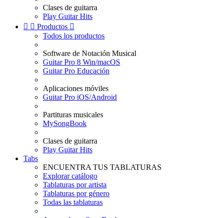
Clases de guitarra
Play Guitar Hits


Productos

Todos los productos
Software de Notación Musical
Guitar Pro 8 Win/macOS
Guitar Pro Educación
Aplicaciones móviles
Guitar Pro iOS/Android
Partituras musicales
MySongBook
Clases de guitarra
Play Guitar Hits
Tabs
ENCUENTRA TUS TABLATURAS
Explorar catálogo
Tablaturas por artista
Tablaturas por género
Todas las tablaturas