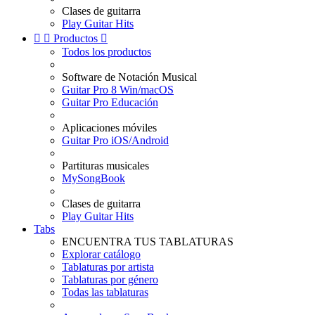
Clases de guitarra
Play Guitar Hits


Productos

Todos los productos
Software de Notación Musical
Guitar Pro 8 Win/macOS
Guitar Pro Educación
Aplicaciones móviles
Guitar Pro iOS/Android
Partituras musicales
MySongBook
Clases de guitarra
Play Guitar Hits
Tabs
ENCUENTRA TUS TABLATURAS
Explorar catálogo
Tablaturas por artista
Tablaturas por género
Todas las tablaturas