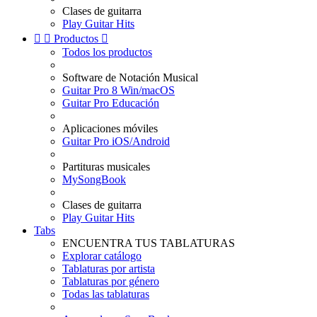
Clases de guitarra
Play Guitar Hits


Productos

Todos los productos
Software de Notación Musical
Guitar Pro 8 Win/macOS
Guitar Pro Educación
Aplicaciones móviles
Guitar Pro iOS/Android
Partituras musicales
MySongBook
Clases de guitarra
Play Guitar Hits
Tabs
ENCUENTRA TUS TABLATURAS
Explorar catálogo
Tablaturas por artista
Tablaturas por género
Todas las tablaturas