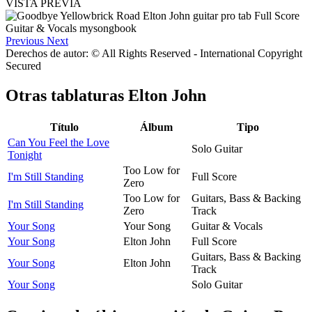
VISTA PREVIA
Previous
Next
Derechos de autor: © All Rights Reserved - International Copyright
Secured
Otras tablaturas
Elton John
Título
Álbum
Tipo
Can You Feel the Love
Solo Guitar
Tonight
Too Low for
I'm Still Standing
Full Score
Zero
Too Low for
Guitars, Bass & Backing
I'm Still Standing
Zero
Track
Your Song
Your Song
Guitar & Vocals
Your Song
Elton John
Full Score
Guitars, Bass & Backing
Your Song
Elton John
Track
Your Song
Solo Guitar