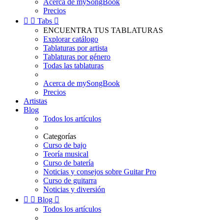
Acerca de mySongBook
Precios


Tabs

ENCUENTRA TUS TABLATURAS
Explorar catálogo
Tablaturas por artista
Tablaturas por género
Todas las tablaturas
Acerca de mySongBook
Precios
Artistas
Blog
Todos los artículos
Categorías
Curso de bajo
Teoría musical
Curso de batería
Noticias y consejos sobre Guitar Pro
Curso de guitarra
Noticias y diversión


Blog

Todos los artículos