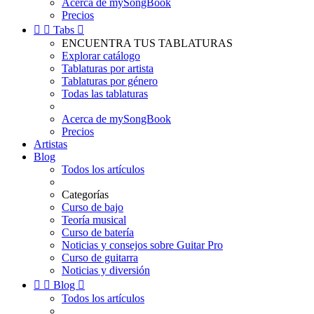
Acerca de mySongBook
Precios


Tabs

ENCUENTRA TUS TABLATURAS
Explorar catálogo
Tablaturas por artista
Tablaturas por género
Todas las tablaturas
Acerca de mySongBook
Precios
Artistas
Blog
Todos los artículos
Categorías
Curso de bajo
Teoría musical
Curso de batería
Noticias y consejos sobre Guitar Pro
Curso de guitarra
Noticias y diversión


Blog

Todos los artículos