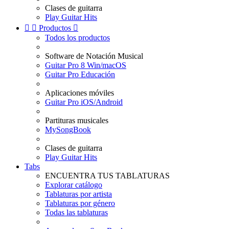
Clases de guitarra
Play Guitar Hits


Productos

Todos los productos
Software de Notación Musical
Guitar Pro 8 Win/macOS
Guitar Pro Educación
Aplicaciones móviles
Guitar Pro iOS/Android
Partituras musicales
MySongBook
Clases de guitarra
Play Guitar Hits
Tabs
ENCUENTRA TUS TABLATURAS
Explorar catálogo
Tablaturas por artista
Tablaturas por género
Todas las tablaturas