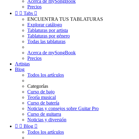
Acerca de mySongBook
Precios


Tabs

ENCUENTRA TUS TABLATURAS
Explorar catálogo
Tablaturas por artista
Tablaturas por género
Todas las tablaturas
Acerca de mySongBook
Precios
Artistas
Blog
Todos los artículos
Categorías
Curso de bajo
Teoría musical
Curso de batería
Noticias y consejos sobre Guitar Pro
Curso de guitarra
Noticias y diversión


Blog

Todos los artículos