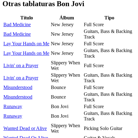
Otras tablaturas
Bon Jovi
Título
Álbum
Tipo
Bad Medicine
New Jersey
Full Score
Guitars, Bass & Backing
Bad Medicine
New Jersey
Track
Lay Your Hands on Me
New Jersey
Full Score
Guitars, Bass & Backing
Lay Your Hands on Me
New Jersey
Track
Slippery When
Livin' on a Prayer
Full Score
Wet
Slippery When
Guitars, Bass & Backing
Livin' on a Prayer
Wet
Track
Misunderstood
Bounce
Full Score
Guitars, Bass & Backing
Misunderstood
Bounce
Track
Runaway
Bon Jovi
Full Score
Guitars, Bass & Backing
Runaway
Bon Jovi
Track
Slippery When
Wanted Dead or Alive
Picking Solo Guitar
Wet
Wanted Dead Or Alive
Guitar & Vocals