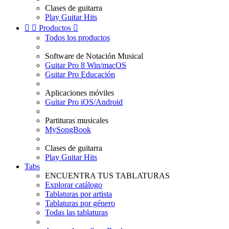
Clases de guitarra
Play Guitar Hits


Productos

Todos los productos
Software de Notación Musical
Guitar Pro 8 Win/macOS
Guitar Pro Educación
Aplicaciones móviles
Guitar Pro iOS/Android
Partituras musicales
MySongBook
Clases de guitarra
Play Guitar Hits
Tabs
ENCUENTRA TUS TABLATURAS
Explorar catálogo
Tablaturas por artista
Tablaturas por género
Todas las tablaturas