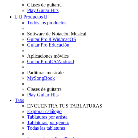
Clases de guitarra
Play Guitar Hits


Productos

Todos los productos
Software de Notación Musical
Guitar Pro 8 Win/macOS
Guitar Pro Educación
Aplicaciones móviles
Guitar Pro iOS/Android
Partituras musicales
MySongBook
Clases de guitarra
Play Guitar Hits
Tabs
ENCUENTRA TUS TABLATURAS
Explorar catálogo
Tablaturas por artista
Tablaturas por género
Todas las tablaturas