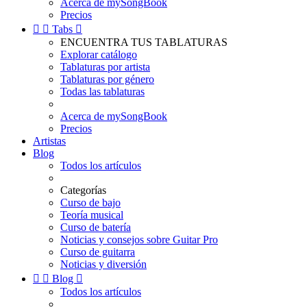
Acerca de mySongBook
Precios


Tabs

ENCUENTRA TUS TABLATURAS
Explorar catálogo
Tablaturas por artista
Tablaturas por género
Todas las tablaturas
Acerca de mySongBook
Precios
Artistas
Blog
Todos los artículos
Categorías
Curso de bajo
Teoría musical
Curso de batería
Noticias y consejos sobre Guitar Pro
Curso de guitarra
Noticias y diversión


Blog

Todos los artículos