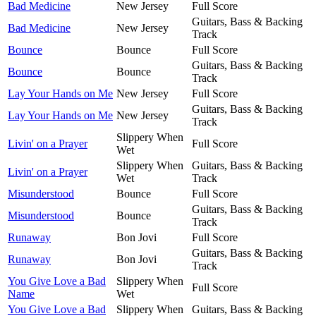
Bad Medicine
New Jersey
Full Score
Guitars, Bass & Backing
Bad Medicine
New Jersey
Track
Bounce
Bounce
Full Score
Guitars, Bass & Backing
Bounce
Bounce
Track
Lay Your Hands on Me
New Jersey
Full Score
Guitars, Bass & Backing
Lay Your Hands on Me
New Jersey
Track
Slippery When
Livin' on a Prayer
Full Score
Wet
Slippery When
Guitars, Bass & Backing
Livin' on a Prayer
Wet
Track
Misunderstood
Bounce
Full Score
Guitars, Bass & Backing
Misunderstood
Bounce
Track
Runaway
Bon Jovi
Full Score
Guitars, Bass & Backing
Runaway
Bon Jovi
Track
You Give Love a Bad
Slippery When
Full Score
Name
Wet
You Give Love a Bad
Slippery When
Guitars, Bass & Backing