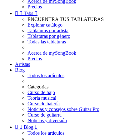
Acerca de mySongBook
Precios


Tabs

ENCUENTRA TUS TABLATURAS
Explorar catálogo
Tablaturas por artista
Tablaturas por género
Todas las tablaturas
Acerca de mySongBook
Precios
Artistas
Blog
Todos los artículos
Categorías
Curso de bajo
Teoría musical
Curso de batería
Noticias y consejos sobre Guitar Pro
Curso de guitarra
Noticias y diversión


Blog

Todos los artículos