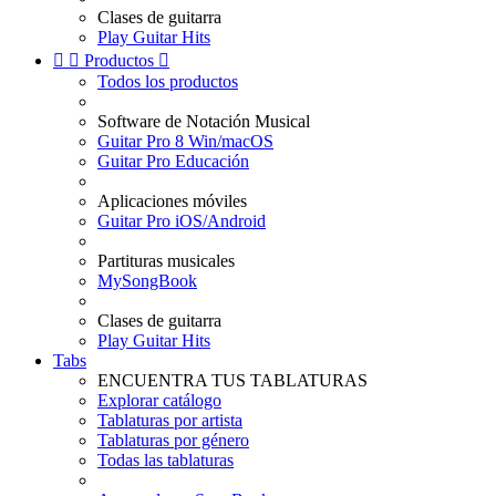
Clases de guitarra
Play Guitar Hits


Productos

Todos los productos
Software de Notación Musical
Guitar Pro 8 Win/macOS
Guitar Pro Educación
Aplicaciones móviles
Guitar Pro iOS/Android
Partituras musicales
MySongBook
Clases de guitarra
Play Guitar Hits
Tabs
ENCUENTRA TUS TABLATURAS
Explorar catálogo
Tablaturas por artista
Tablaturas por género
Todas las tablaturas