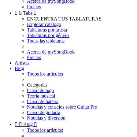
Acerca de mySongBook
Precios


Tabs

ENCUENTRA TUS TABLATURAS
Explorar catálogo
Tablaturas por artista
Tablaturas por género
Todas las tablaturas
Acerca de mySongBook
Precios
Artistas
Blog
Todos los artículos
Categorías
Curso de bajo
Teoría musical
Curso de batería
Noticias y consejos sobre Guitar Pro
Curso de guitarra
Noticias y diversión


Blog

Todos los artículos