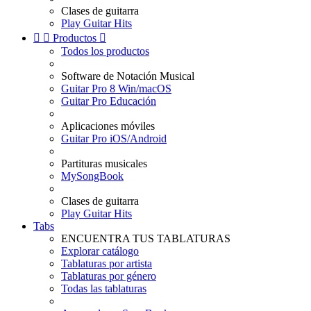
Clases de guitarra
Play Guitar Hits


Productos

Todos los productos
Software de Notación Musical
Guitar Pro 8 Win/macOS
Guitar Pro Educación
Aplicaciones móviles
Guitar Pro iOS/Android
Partituras musicales
MySongBook
Clases de guitarra
Play Guitar Hits
Tabs
ENCUENTRA TUS TABLATURAS
Explorar catálogo
Tablaturas por artista
Tablaturas por género
Todas las tablaturas