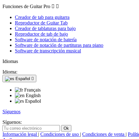
Funciones de Guitar Pro


Creador de tab para guitarra
Reproductor de Guitar Tab
Creador de tablaturas para bajo
Reproductor de tab de bajo
Software de notación de batería
Software de notación de partituras para piano
Software de transcripción musical
Idiomas
Idioma:
Español

Français
English
Español
Síguenos
Síguenos:
Información legal
|
Condiciones de uso
|
Condiciones de venta
|
Polít