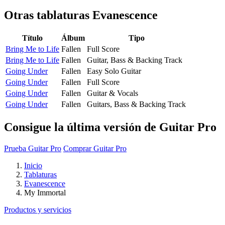
Otras tablaturas
Evanescence
Título
Álbum
Tipo
Bring Me to Life
Fallen
Full Score
Bring Me to Life
Fallen
Guitar, Bass & Backing Track
Going Under
Fallen
Easy Solo Guitar
Going Under
Fallen
Full Score
Going Under
Fallen
Guitar & Vocals
Going Under
Fallen
Guitars, Bass & Backing Track
Consigue la última versión de Guitar Pro
Prueba Guitar Pro
Comprar Guitar Pro
Inicio
Tablaturas
Evanescence
My Immortal
Productos y servicios