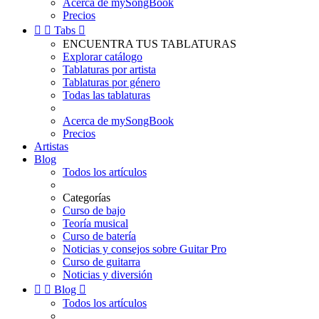
Acerca de mySongBook
Precios


Tabs

ENCUENTRA TUS TABLATURAS
Explorar catálogo
Tablaturas por artista
Tablaturas por género
Todas las tablaturas
Acerca de mySongBook
Precios
Artistas
Blog
Todos los artículos
Categorías
Curso de bajo
Teoría musical
Curso de batería
Noticias y consejos sobre Guitar Pro
Curso de guitarra
Noticias y diversión


Blog

Todos los artículos