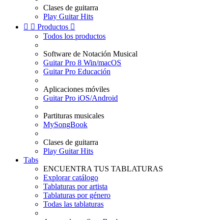
Clases de guitarra
Play Guitar Hits


Productos

Todos los productos
Software de Notación Musical
Guitar Pro 8 Win/macOS
Guitar Pro Educación
Aplicaciones móviles
Guitar Pro iOS/Android
Partituras musicales
MySongBook
Clases de guitarra
Play Guitar Hits
Tabs
ENCUENTRA TUS TABLATURAS
Explorar catálogo
Tablaturas por artista
Tablaturas por género
Todas las tablaturas