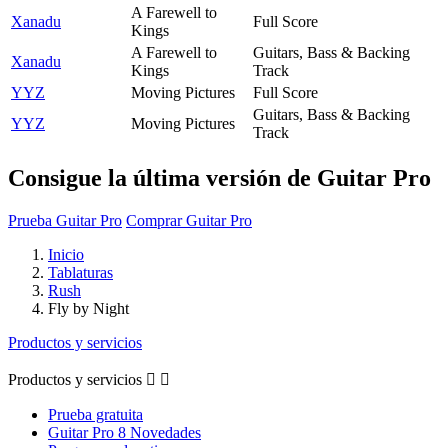
A Farewell to
Xanadu
Full Score
Kings
A Farewell to
Guitars, Bass & Backing
Xanadu
Kings
Track
YYZ
Moving Pictures
Full Score
Guitars, Bass & Backing
YYZ
Moving Pictures
Track
Consigue la última versión de Guitar Pro
Prueba Guitar Pro
Comprar Guitar Pro
Inicio
Tablaturas
Rush
Fly by Night
Productos y servicios
Productos y servicios


Prueba gratuita
Guitar Pro 8 Novedades