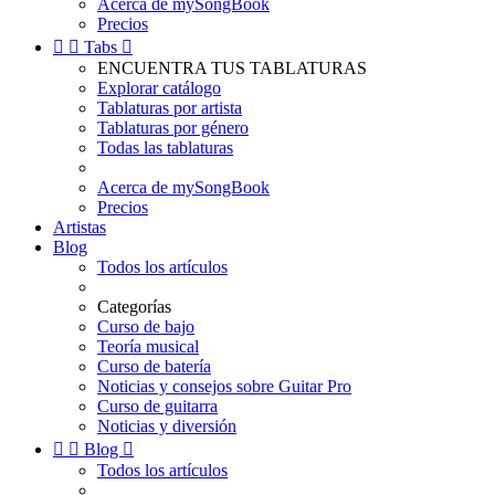
Acerca de mySongBook
Precios


Tabs

ENCUENTRA TUS TABLATURAS
Explorar catálogo
Tablaturas por artista
Tablaturas por género
Todas las tablaturas
Acerca de mySongBook
Precios
Artistas
Blog
Todos los artículos
Categorías
Curso de bajo
Teoría musical
Curso de batería
Noticias y consejos sobre Guitar Pro
Curso de guitarra
Noticias y diversión


Blog

Todos los artículos