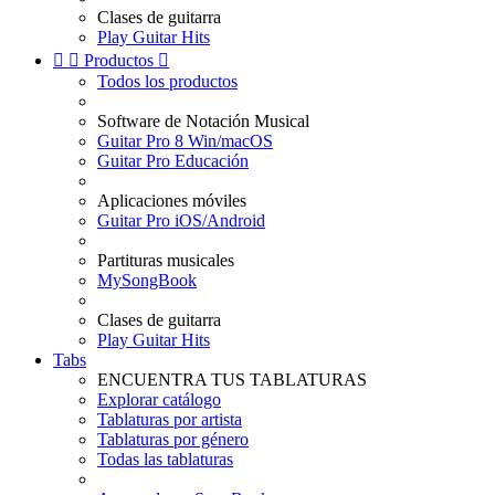
Clases de guitarra
Play Guitar Hits


Productos

Todos los productos
Software de Notación Musical
Guitar Pro 8 Win/macOS
Guitar Pro Educación
Aplicaciones móviles
Guitar Pro iOS/Android
Partituras musicales
MySongBook
Clases de guitarra
Play Guitar Hits
Tabs
ENCUENTRA TUS TABLATURAS
Explorar catálogo
Tablaturas por artista
Tablaturas por género
Todas las tablaturas