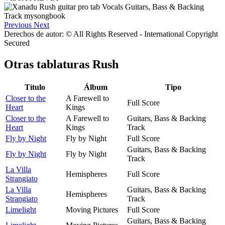
Previous
Next
Derechos de autor: © All Rights Reserved - International Copyright
Secured
Otras tablaturas
Rush
Título
Álbum
Tipo
Closer to the
A Farewell to
Full Score
Heart
Kings
Closer to the
A Farewell to
Guitars, Bass & Backing
Heart
Kings
Track
Fly by Night
Fly by Night
Full Score
Guitars, Bass & Backing
Fly by Night
Fly by Night
Track
La Villa
Hemispheres
Full Score
Strangiato
La Villa
Guitars, Bass & Backing
Hemispheres
Strangiato
Track
Limelight
Moving Pictures
Full Score
Guitars, Bass & Backing