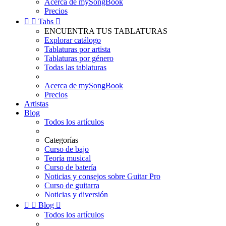
Acerca de mySongBook
Precios


Tabs

ENCUENTRA TUS TABLATURAS
Explorar catálogo
Tablaturas por artista
Tablaturas por género
Todas las tablaturas
Acerca de mySongBook
Precios
Artistas
Blog
Todos los artículos
Categorías
Curso de bajo
Teoría musical
Curso de batería
Noticias y consejos sobre Guitar Pro
Curso de guitarra
Noticias y diversión


Blog

Todos los artículos