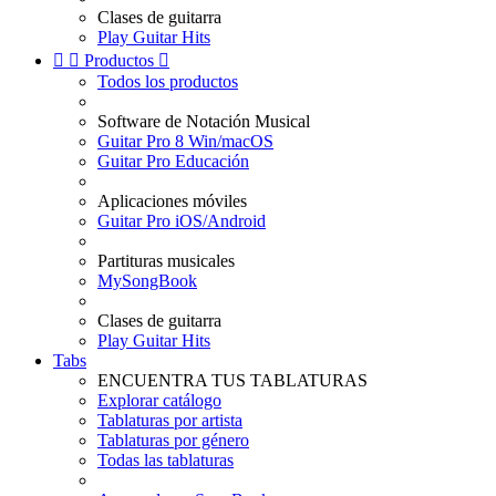
Clases de guitarra
Play Guitar Hits


Productos

Todos los productos
Software de Notación Musical
Guitar Pro 8 Win/macOS
Guitar Pro Educación
Aplicaciones móviles
Guitar Pro iOS/Android
Partituras musicales
MySongBook
Clases de guitarra
Play Guitar Hits
Tabs
ENCUENTRA TUS TABLATURAS
Explorar catálogo
Tablaturas por artista
Tablaturas por género
Todas las tablaturas