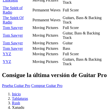
Limelight
Moving Pictures
Track
The Spirit of
Permanent Waves
Full Score
Radio
The Spirit Of
Guitars, Bass & Backing
Permanent Waves
Radio
Track
Tom Sawyer
Moving Pictures
Full Score
Guitar, Bass & Backing
Tom Sawyer
Moving Pictures
Track
Tom Sawyer
Moving Pictures
Guitar
Tom Sawyer
Moving Pictures
Bass
YYZ
Moving Pictures
Full Score
Guitars, Bass & Backing
YYZ
Moving Pictures
Track
Consigue la última versión de Guitar Pro
Prueba Guitar Pro
Comprar Guitar Pro
Inicio
Tablaturas
Rush
Xanadu