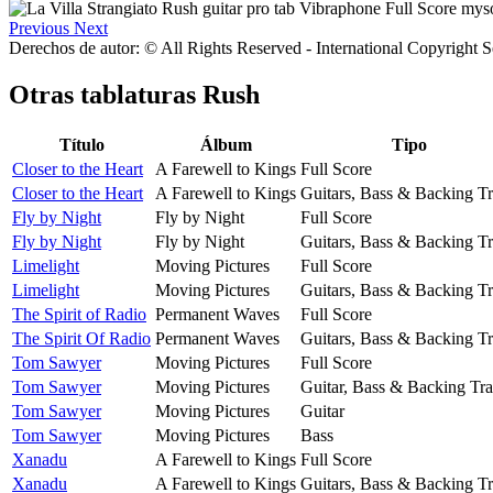
Previous
Next
Derechos de autor: © All Rights Reserved - International Copyright 
Otras tablaturas
Rush
Título
Álbum
Tipo
Closer to the Heart
A Farewell to Kings
Full Score
Closer to the Heart
A Farewell to Kings
Guitars, Bass & Backing T
Fly by Night
Fly by Night
Full Score
Fly by Night
Fly by Night
Guitars, Bass & Backing T
Limelight
Moving Pictures
Full Score
Limelight
Moving Pictures
Guitars, Bass & Backing T
The Spirit of Radio
Permanent Waves
Full Score
The Spirit Of Radio
Permanent Waves
Guitars, Bass & Backing T
Tom Sawyer
Moving Pictures
Full Score
Tom Sawyer
Moving Pictures
Guitar, Bass & Backing Tr
Tom Sawyer
Moving Pictures
Guitar
Tom Sawyer
Moving Pictures
Bass
Xanadu
A Farewell to Kings
Full Score
Xanadu
A Farewell to Kings
Guitars, Bass & Backing T