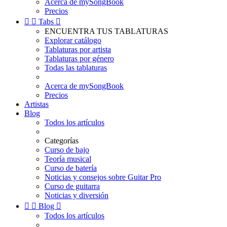
Acerca de mySongBook
Precios


Tabs

ENCUENTRA TUS TABLATURAS
Explorar catálogo
Tablaturas por artista
Tablaturas por género
Todas las tablaturas
Acerca de mySongBook
Precios
Artistas
Blog
Todos los artículos
Categorías
Curso de bajo
Teoría musical
Curso de batería
Noticias y consejos sobre Guitar Pro
Curso de guitarra
Noticias y diversión


Blog

Todos los artículos