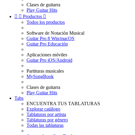
Clases de guitarra
Play Guitar Hits


Productos

Todos los productos
Software de Notación Musical
Guitar Pro 8 Win/macOS
Guitar Pro Educación
Aplicaciones móviles
Guitar Pro iOS/Android
Partituras musicales
MySongBook
Clases de guitarra
Play Guitar Hits
Tabs
ENCUENTRA TUS TABLATURAS
Explorar catálogo
Tablaturas por artista
Tablaturas por género
Todas las tablaturas