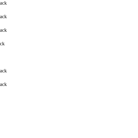
rack
rack
rack
ack
rack
rack