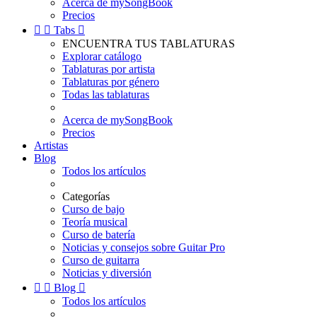
Acerca de mySongBook
Precios


Tabs

ENCUENTRA TUS TABLATURAS
Explorar catálogo
Tablaturas por artista
Tablaturas por género
Todas las tablaturas
Acerca de mySongBook
Precios
Artistas
Blog
Todos los artículos
Categorías
Curso de bajo
Teoría musical
Curso de batería
Noticias y consejos sobre Guitar Pro
Curso de guitarra
Noticias y diversión


Blog

Todos los artículos