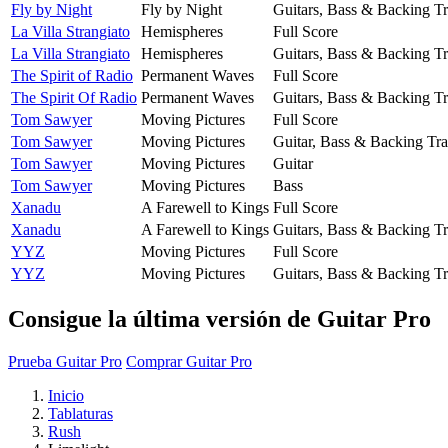
Fly by Night
Fly by Night
Guitars, Bass & Backing T
La Villa Strangiato
Hemispheres
Full Score
La Villa Strangiato
Hemispheres
Guitars, Bass & Backing T
The Spirit of Radio
Permanent Waves
Full Score
The Spirit Of Radio
Permanent Waves
Guitars, Bass & Backing T
Tom Sawyer
Moving Pictures
Full Score
Tom Sawyer
Moving Pictures
Guitar, Bass & Backing Tr
Tom Sawyer
Moving Pictures
Guitar
Tom Sawyer
Moving Pictures
Bass
Xanadu
A Farewell to Kings
Full Score
Xanadu
A Farewell to Kings
Guitars, Bass & Backing T
YYZ
Moving Pictures
Full Score
YYZ
Moving Pictures
Guitars, Bass & Backing T
Consigue la última versión de Guitar Pro
Prueba Guitar Pro
Comprar Guitar Pro
Inicio
Tablaturas
Rush